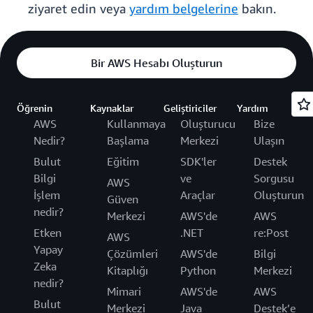
ziyaret edin veya
yardım belgelerine
bakın.
Bir AWS Hesabı Oluşturun
Öğrenin
Kaynaklar
Geliştiriciler
Yardım
AWS
Kullanmaya
Oluşturucu
Bize
Nedir?
Başlama
Merkezi
Ulaşın
Bulut
Eğitim
SDK'ler
Destek
Bilgi
ve
Sorgusu
AWS
İşlem
Araçlar
Oluşturun
Güven
nedir?
Merkezi
AWS'de
AWS
Etken
.NET
re:Post
AWS
Yapay
Çözümleri
AWS'de
Bilgi
Zeka
Kitaplığı
Python
Merkezi
nedir?
Mimari
AWS'de
AWS
Bulut
Merkezi
Java
Destek’e