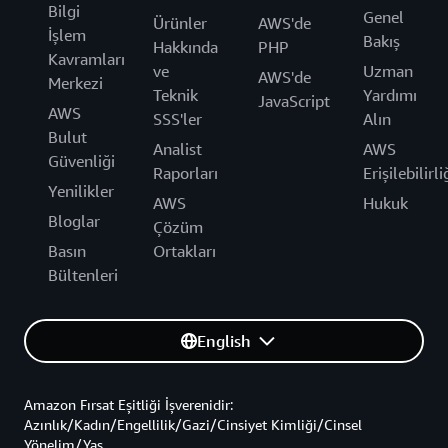
Bilgi
Genel
Ürünler
AWS'de
İşlem
Bakış
Hakkında
PHP
Kavramları
ve
Uzman
AWS'de
Merkezi
Teknik
Yardımı
JavaScript
AWS
SSS'ler
Alın
Bulut
Analist
AWS
Güvenliği
Raporları
Erişilebilirli
Yenilikler
AWS
Hukuk
Bloglar
Çözüm
Basın
Ortakları
Bültenleri
English
Amazon Fırsat Eşitliği İşverenidir:
Azınlık/Kadın/Engellilik/Gazi/Cinsiyet Kimliği/Cinsel
Yönelim/Yaş.