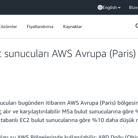
English
Bize
Çözümler
Fiyatlandırma
Kaynaklar
sunucuları AWS Avrupa (Paris)
uları bugünden itibaren AWS Avrupa (Paris) bölgesinde
lır ve karşılaştırılabilir M5a bulut sunucularına göre 
x86 tabanlı EC2 bulut sunucularına göre %10 daha düşük 
uları şu AWS Bölgelerinde kullanılabilir: ABD Doğu (Ohi