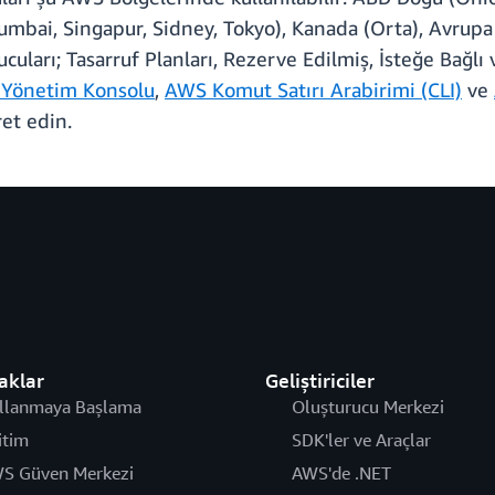
umbai, Singapur, Sidney, Tokyo), Kanada (Orta), Avrupa (
uları; Tasarruf Planları, Rezerve Edilmiş, İsteğe Bağlı 
Yönetim Konsolu
,
AWS Komut Satırı Arabirimi (CLI)
ve
ret edin.
aklar
Geliştiriciler
llanmaya Başlama
Oluşturucu Merkezi
itim
SDK'ler ve Araçlar
S Güven Merkezi
AWS'de .NET