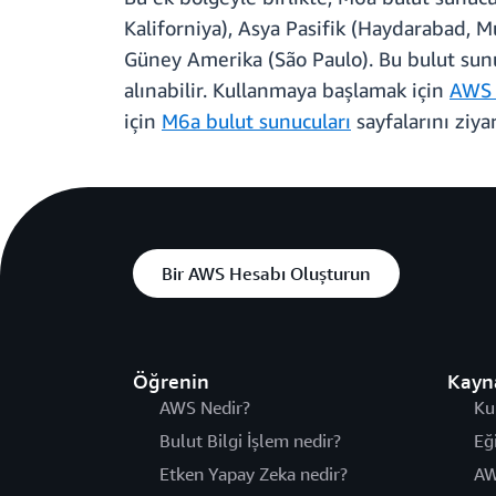
Kaliforniya), Asya Pasifik (Haydarabad, M
Güney Amerika (São Paulo). Bu bulut sunuc
alınabilir. Kullanmaya başlamak için
AWS 
için
M6a bulut sunucuları
sayfalarını ziya
Bir AWS Hesabı Oluşturun
Öğrenin
Kayn
AWS Nedir?
Ku
Bulut Bilgi İşlem nedir?
Eğ
Etken Yapay Zeka nedir?
AW