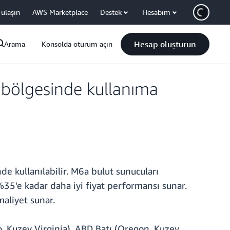
 ulaşın
AWS Marketplace
Destek
Hesabım
Hesap oluşturun
Arama
Konsolda oturum açın
 bölgesinde kullanıma
 kullanılabilir. M6a bulut sunucuları
%35'e kadar daha iyi fiyat performansı sunar.
maliyet sunar.
o, Kuzey Virginia), ABD Batı (Oregon, Kuzey