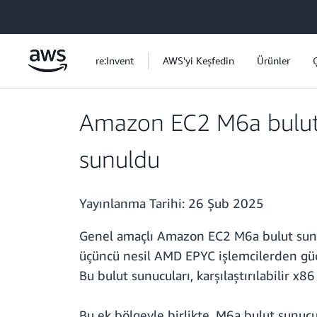
Ana İçeriğe Atla
re:Invent
AWS'yi Keşfedin
Ürünler
Amazon EC2 M6a bulut 
sunuldu
Yayınlanma Tarihi:
26 Şub 2025
Genel amaçlı Amazon EC2 M6a bulut sunuc
üçüncü nesil AMD EPYC işlemcilerden güç a
Bu bulut sunucuları, karşılaştırılabilir 
Bu ek bölgeyle birlikte, M6a bulut sunuc