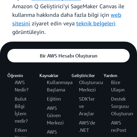
Amazon Q Geliştirici'yi SageMaker Canvas ile
kullanma hakkında daha fazla bilgi için
web
sitesini
ziyaret edin veya
teknik belgeleri
görüntüleyin.
Bir AWS Hesabı Oluşturun
Öğrenin
Kaynaklar
Geliştiriciler
Yardım
AWS
Kullanmaya
Oluşturucu
Bize
Nedir?
Başlama
Merkezi
Ulaşın
Bulut
Eğitim
SDK'ler
Destek
Bilgi
ve
Sorgusu
AWS
İşlem
Araçlar
Oluşturun
Güven
nedir?
Merkezi
AWS'de
AWS
Etken
.NET
re:Post
AWS