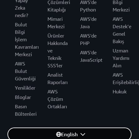
Yapay
Çözümleri
AWS'de
Bilgi
Zeka
Kitaplığı
Python
Merkezi
nedir?
Mimari
AWS'de
AWS
Bulut
Merkezi
Java
Destek’e
Bilgi
Genel
Ürünler
AWS'de
İşlem
Bakış
Hakkında
PHP
Kavramları
ve
Uzman
AWS'de
Merkezi
Teknik
Yardımı
JavaScript
AWS
SSS'ler
Alın
Bulut
Analist
AWS
Güvenliği
Raporları
Erişilebilirli
Yenilikler
AWS
Hukuk
Bloglar
Çözüm
Basın
Ortakları
Bültenleri
English