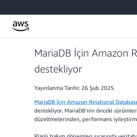
Ana İçeriğe Atla
MariaDB İçin Amazon RD
destekliyor
Yayınlanma Tarihi:
26 Şub 2025
MariaDB İçin Amazon Relational Databas
destekliyor. MariaDB'nin önceki sürümler
düzeltmelerinden, performans iyileştirme
Planlı bakım dönemleri sırasında veritab