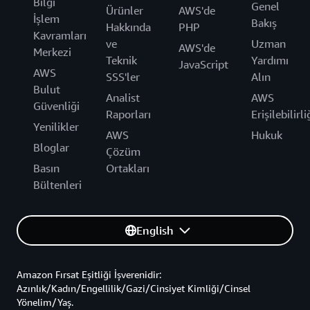
Bilgi
Genel
Ürünler
AWS'de
İşlem
Bakış
Hakkında
PHP
Kavramları
ve
Uzman
AWS'de
Merkezi
Teknik
Yardımı
JavaScript
AWS
SSS'ler
Alın
Bulut
Analist
AWS
Güvenliği
Raporları
Erişilebilirli
Yenilikler
AWS
Hukuk
Bloglar
Çözüm
Basın
Ortakları
Bültenleri
English
Amazon Fırsat Eşitliği İşverenidir:
Azınlık/Kadın/Engellilik/Gazi/Cinsiyet Kimliği/Cinsel
Yönelim/Yaş.