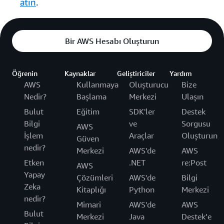
atın
.
Bir AWS Hesabı Oluşturun
Öğrenin
Kaynaklar
Geliştiriciler
Yardım
AWS
Kullanmaya
Oluşturucu
Bize
Nedir?
Başlama
Merkezi
Ulaşın
Bulut
Eğitim
SDK'ler
Destek
Bilgi
ve
Sorgusu
AWS
İşlem
Araçlar
Oluşturun
Güven
nedir?
Merkezi
AWS'de
AWS
Etken
.NET
re:Post
AWS
Yapay
Çözümleri
AWS'de
Bilgi
Zeka
Kitaplığı
Python
Merkezi
nedir?
Mimari
AWS'de
AWS
Bulut
Merkezi
Java
Destek’e