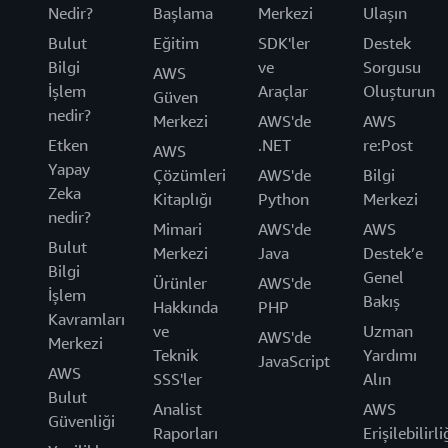
Nedir?
Başlama
Merkezi
Ulaşın
Bulut
Eğitim
SDK'ler
Destek
Bilgi
ve
Sorgusu
AWS
İşlem
Araçlar
Oluşturun
Güven
nedir?
Merkezi
AWS'de
AWS
Etken
.NET
re:Post
AWS
Yapay
Çözümleri
AWS'de
Bilgi
Zeka
Kitaplığı
Python
Merkezi
nedir?
Mimari
AWS'de
AWS
Bulut
Merkezi
Java
Destek’e
Bilgi
Genel
Ürünler
AWS'de
İşlem
Bakış
Hakkında
PHP
Kavramları
ve
Uzman
AWS'de
Merkezi
Teknik
Yardımı
JavaScript
AWS
SSS'ler
Alın
Bulut
Analist
AWS
Güvenliği
Raporları
Erişilebilirli