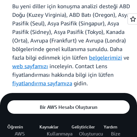
Bu yeni diller için konuşma analizi desteği ABD
Doğu (Kuzey Virginia), ABD Batı (Oregon), Asya
Pasifik (Seul), Asya Pasifik (Singapur), Asya
Pasifik (Sidney), Asya Pasifik (Tokyo), Kanada
(Orta), Avrupa (Frankfurt) ve Avrupa (Londra)
bölgelerinde genel kullanıma sunuldu. Daha
fazla bilgi edinmek için lütfen
belgelerimizi
ve
web sayfamızı
inceleyin. Contact Lens
fiyatlandırması hakkında bilgi için lütfen
fiyatlandırma sayfamıza
gidin.
Bir AWS Hesabı Oluşturun
Öğrenin
Kaynaklar
Geliştiriciler
Yardım
AWS
Kullanmaya
Oluşturucu
Bize