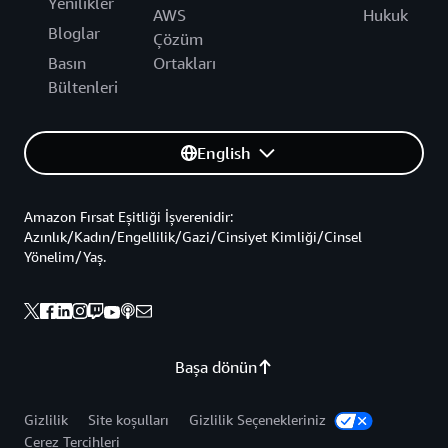
Yenilikler
AWS
Hukuk
Bloglar
Çözüm
Basın
Ortakları
Bültenleri
English
Amazon Fırsat Eşitliği İşverenidir:
Azınlık/Kadın/Engellilik/Gazi/Cinsiyet Kimliği/Cinsel
Yönelim/Yaş.
Başa dönün
Gizlilik
Site koşulları
Gizlilik Seçenekleriniz
Çerez Tercihleri