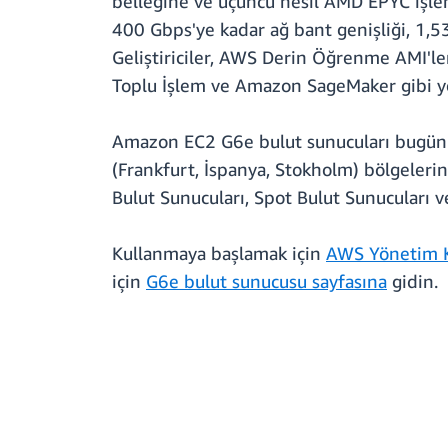
belleğine ve üçüncü nesil AMD EPYC işle
400 Gbps'ye kadar ağ bant genişliği, 1,5
Geliştiriciler, AWS Derin Öğrenme AMI'
Toplu İşlem ve Amazon SageMaker gibi yöne
Amazon EC2 G6e bulut sunucuları bugün A
(Frankfurt, İspanya, Stokholm) bölgelerin
Bulut Sunucuları, Spot Bulut Sunucuları vey
Kullanmaya başlamak için
AWS Yönetim 
için
G6e bulut sunucusu sayfasına
gidin.