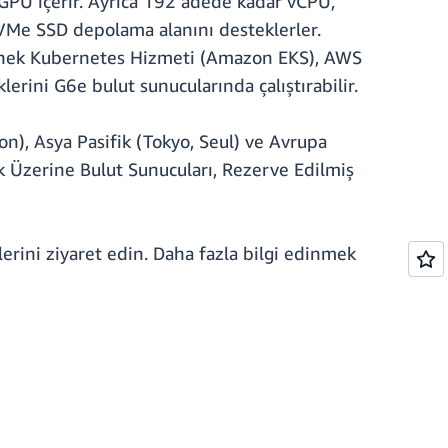
GPU içerir. Ayrıca 192 adede kadar vCPU,
NVMe SSD depolama alanını desteklerler.
Esnek Kubernetes Hizmeti (Amazon EKS), AWS
rini G6e bulut sunucularında çalıştırabilir.
), Asya Pasifik (Tokyo, Seul) ve Avrupa
ek Üzerine Bulut Sunucuları, Rezerve Edilmiş
rini ziyaret edin. Daha fazla bilgi edinmek