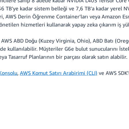
mcilere sahip 8 adede kadar NVIDIA L40S Tensor Core 
36 TB'ye kadar sistem belleği ve 7,6 TB'a kadar yerel 
leri, AWS Derin Öğrenme Container'ları veya Amazon 
tilen hizmetleri kullanarak yapay zeka çıkarım iş yükle
WS ABD Doğu (Kuzey Virginia, Ohio), ABD Batı (Oregon
de kullanılabilir. Müşteriler G6e bulut sunucularını İst
a Tasarruf Planlarının bir parçası olarak satın alabilir.
Konsolu
,
AWS Komut Satırı Arabirimi (CLI)
ve AWS SDK'le