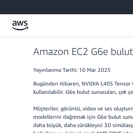
Ana İçeriğe Atla
Amazon EC2 G6e bulut su
Yayınlanma Tarihi:
10 Mar 2025
Bugünden itibaren, NVIDIA L40S Tensor C
kullanılabilir. G6e bulut sunucuları, çok
Müşteriler, görüntü, video ve ses oluştu
modellerini dağıtmak için G6e bulut sunucu
daha büyük, daha sürükleyici 3D simülasy