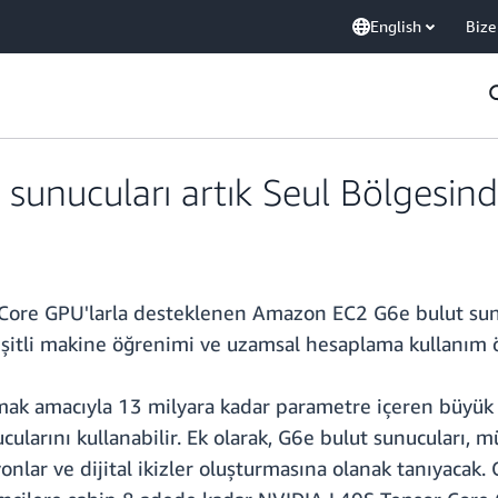
English
Bize
nucuları artık Seul Bölgesinde 
ore GPU'larla desteklenen Amazon EC2 G6e bulut sunuc
 çeşitli makine öğrenimi ve uzamsal hesaplama kullanım ö
rmak amacıyla 13 milyara kadar parametre içeren büyük 
larını kullanabilir. Ek olarak, G6e bulut sunucuları, müş
onlar ve dijital ikizler oluşturmasına olanak tanıyacak