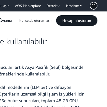
 ulaşın
AWS Marketplace
Destek
Hesabım
Hesap oluşturun
Arama
Konsolda oturum açın
kullanılabilir
uları artık Asya Pasifik (Seul) bölgesinde
rneklerinde kullanılabilir.
dil modellerini (LLM'ler) ve difüzyon
terilerin uzamsal bilgi işlem iş yükleri için
. G6e bulut sunucuları, toplam 48 GB GPU