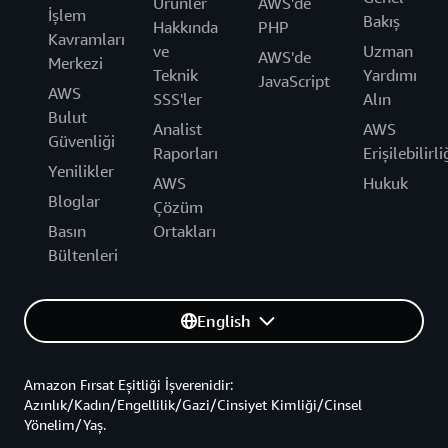
Ürünler
AWS'de
İşlem
Bakış
Hakkında
PHP
Kavramları
ve
Uzman
AWS'de
Merkezi
Teknik
Yardımı
JavaScript
AWS
SSS'ler
Alın
Bulut
Analist
AWS
Güvenliği
Raporları
Erişilebilirli
Yenilikler
AWS
Hukuk
Bloglar
Çözüm
Basın
Ortakları
Bültenleri
English
Amazon Fırsat Eşitliği İşverenidir:
Azınlık/Kadın/Engellilik/Gazi/Cinsiyet Kimliği/Cinsel
Yönelim/Yaş.