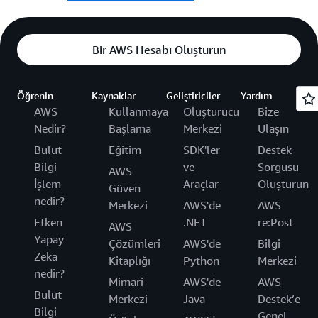
Bir AWS Hesabı Oluşturun
Öğrenin
Kaynaklar
Geliştiriciler
Yardım
AWS
Kullanmaya
Oluşturucu
Bize
Nedir?
Başlama
Merkezi
Ulaşın
Bulut
Eğitim
SDK'ler
Destek
Bilgi
ve
Sorgusu
AWS
İşlem
Araçlar
Oluşturun
Güven
nedir?
Merkezi
AWS'de
AWS
Etken
.NET
re:Post
AWS
Yapay
Çözümleri
AWS'de
Bilgi
Zeka
Kitaplığı
Python
Merkezi
nedir?
Mimari
AWS'de
AWS
Bulut
Merkezi
Java
Destek’e
Bilgi
Genel