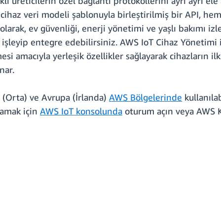
klı üreticilerin özel bağlantı protokollerini ayrı ayrı ele
cihaz veri modeli şablonuyla birleştirilmiş bir API, hem
larak, ev güvenliği, enerji yönetimi ve yaşlı bakımı i
a işleyip entegre edebilirsiniz. AWS IoT Cihaz Yönetimi
si amacıyla yerleşik özellikler sağlayarak cihazların il
nar.
 (Orta) ve Avrupa (İrlanda)
AWS Bölgelerinde
kullanıla
lamak için
AWS IoT konsolunda
oturum açın veya AWS Ko