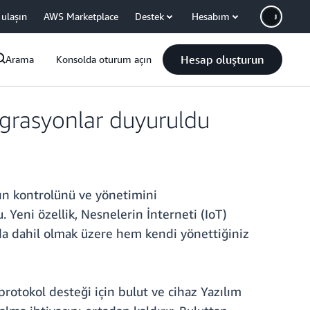
 ulaşın
AWS Marketplace
Destek
Hesabım
Hesap oluşturun
Arama
Konsolda oturum açın
egrasyonlar duyuruldu
rın kontrolünü ve yönetimini
 Yeni özellik, Nesnelerin İnterneti (IoT)
r da dahil olmak üzere hem kendi yönettiğiniz
protokol desteği için bulut ve cihaz Yazılım