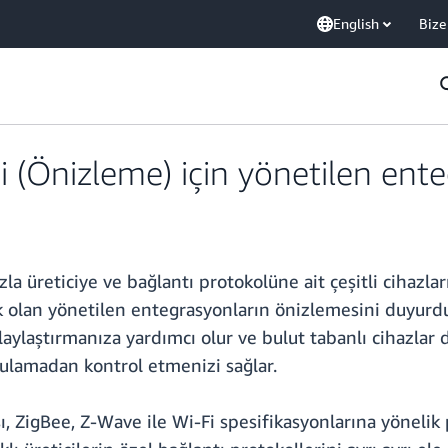
English
Bize
 (Önizleme) için yönetilen ent
a üreticiye ve bağlantı protokolüne ait çeşitli cihazla
ik olan yönetilen entegrasyonların önizlemesini duyurdu.
laylaştırmanıza yardımcı olur ve bulut tabanlı cihazla
gulamadan kontrol etmenizi sağlar.
ı, ZigBee, Z-Wave ile Wi-Fi spesifikasyonlarına yönelik 