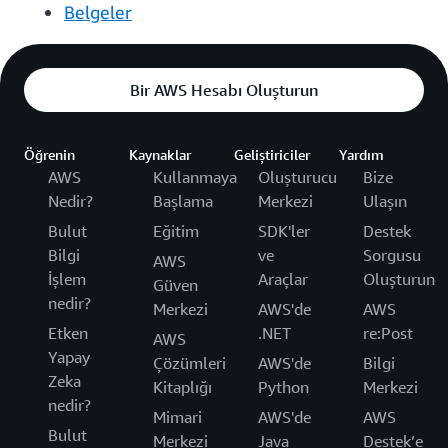
Belgeler
Bir AWS Hesabı Oluşturun
Öğrenin
Kaynaklar
Geliştiriciler
Yardım
AWS
Kullanmaya
Oluşturucu
Bize
Nedir?
Başlama
Merkezi
Ulaşın
Bulut
Eğitim
SDK'ler
Destek
Bilgi
ve
Sorgusu
AWS
İşlem
Araçlar
Oluşturun
Güven
nedir?
Merkezi
AWS'de
AWS
Etken
.NET
re:Post
AWS
Yapay
Çözümleri
AWS'de
Bilgi
Zeka
Kitaplığı
Python
Merkezi
nedir?
Mimari
AWS'de
AWS
Bulut
Merkezi
Java
Destek’e