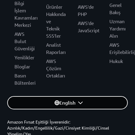
Bilgi
Genel
Ürünler
AWS'de
İşlem
Bakış
Hakkında
PHP
Kavramları
ve
Uzman
AWS'de
Merkezi
Teknik
Yardımı
JavaScript
AWS
SSS'ler
Alın
Bulut
Analist
AWS
Güvenliği
Raporları
Erişilebilirli
Yenilikler
AWS
Hukuk
Bloglar
Çözüm
Basın
Ortakları
Bültenleri
English
Amazon Fırsat Eşitliği İşverenidir:
Azınlık/Kadın/Engellilik/Gazi/Cinsiyet Kimliği/Cinsel
Yönelim/Yaş.