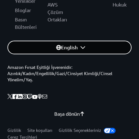
Yenilikler
AWS
Hukuk
Bloglar
Çözüm
Basın
Ortakları
Bültenleri
English
Amazon Fırsat Eşitliği İşverenidir:
Azınlık/Kadın/Engellilik/Gazi/Cinsiyet Kimliği/Cinsel
Yönelim/Yaş.
Başa dönün
Gizlilik
Site koşulları
Gizlilik Seçenekleriniz
Çerez Tercihleri