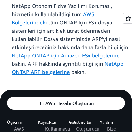
NetApp Otonom Fidye Yazılımı Koruması,
hizmetin kullanılabildiği tüm
AWS
Bölgelerindeki
tüm ONTAP İçin FSx dosya
sistemleri için artık ek ücret ödenmeden
kullanılabilir. Dosya sisteminizde ARP'yi nasıl
etkinleştireceğiniz hakkında daha fazla bilgi için
NetApp ONTAP için Amazon FSx belgelerine
bakın. ARP hakkında ayrıntılı bilgi için
NetApp
ONTAP ARP belgelerine
bakın.
Bir AWS Hesabı Oluşturun
Öğrenin
Kaynaklar
Geliştiriciler
Yardım
AWS
Kullanmaya
Oluşturucu
Bize