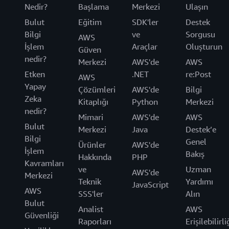
Nedir?
Başlama
Merkezi
Ulaşın
Bulut
Eğitim
SDK'ler
Destek
Bilgi
ve
Sorgusu
AWS
İşlem
Araçlar
Oluşturun
Güven
nedir?
Merkezi
AWS'de
AWS
Etken
.NET
re:Post
AWS
Yapay
Çözümleri
AWS'de
Bilgi
Zeka
Kitaplığı
Python
Merkezi
nedir?
Mimari
AWS'de
AWS
Bulut
Merkezi
Java
Destek’e
Bilgi
Genel
Ürünler
AWS'de
İşlem
Bakış
Hakkında
PHP
Kavramları
ve
Uzman
AWS'de
Merkezi
Teknik
Yardımı
JavaScript
AWS
SSS'ler
Alın
Bulut
Analist
AWS
Güvenliği
Raporları
Erişilebilirli