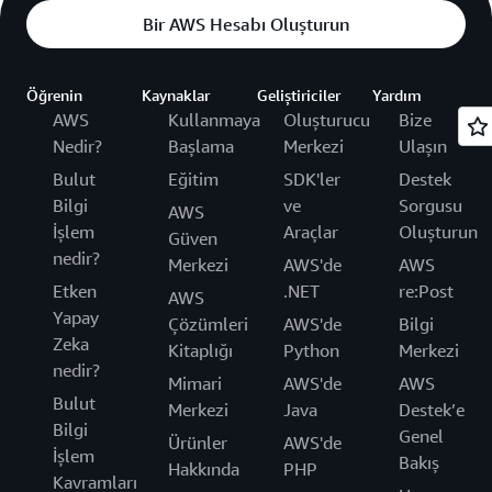
Bir AWS Hesabı Oluşturun
Öğrenin
Kaynaklar
Geliştiriciler
Yardım
AWS
Kullanmaya
Oluşturucu
Bize
Nedir?
Başlama
Merkezi
Ulaşın
Bulut
Eğitim
SDK'ler
Destek
Bilgi
ve
Sorgusu
AWS
İşlem
Araçlar
Oluşturun
Güven
nedir?
Merkezi
AWS'de
AWS
Etken
.NET
re:Post
AWS
Yapay
Çözümleri
AWS'de
Bilgi
Zeka
Kitaplığı
Python
Merkezi
nedir?
Mimari
AWS'de
AWS
Bulut
Merkezi
Java
Destek’e
Bilgi
Genel
Ürünler
AWS'de
İşlem
Bakış
Hakkında
PHP
Kavramları