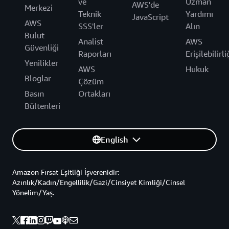
ve
Uzman
AWS'de
Merkezi
Teknik
Yardımı
JavaScript
AWS
SSS'ler
Alın
Bulut
Analist
AWS
Güvenliği
Raporları
Erişilebilirli
Yenilikler
AWS
Hukuk
Bloglar
Çözüm
Basın
Ortakları
Bültenleri
English
Amazon Fırsat Eşitliği İşverenidir:
Azınlık/Kadın/Engellilik/Gazi/Cinsiyet Kimliği/Cinsel
Yönelim/Yaş.