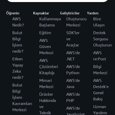
Öğrenin
Kaynaklar
Geliştiriciler
Yardım
AWS
Kullanmaya
Oluşturucu
Bize
Nedir?
Başlama
Merkezi
Ulaşın
Bulut
Eğitim
SDK'ler
Destek
Bilgi
ve
Sorgusu
AWS
İşlem
Araçlar
Oluşturun
Güven
nedir?
Merkezi
AWS'de
AWS
Etken
.NET
re:Post
AWS
Yapay
Çözümleri
AWS'de
Bilgi
Zeka
Kitaplığı
Python
Merkezi
nedir?
Mimari
AWS'de
AWS
Bulut
Merkezi
Java
Destek’e
Bilgi
Genel
Ürünler
AWS'de
İşlem
Bakış
Hakkında
PHP
Kavramları
ve
Uzman
AWS'de
Merkezi
Teknik
Yardımı
JavaScript