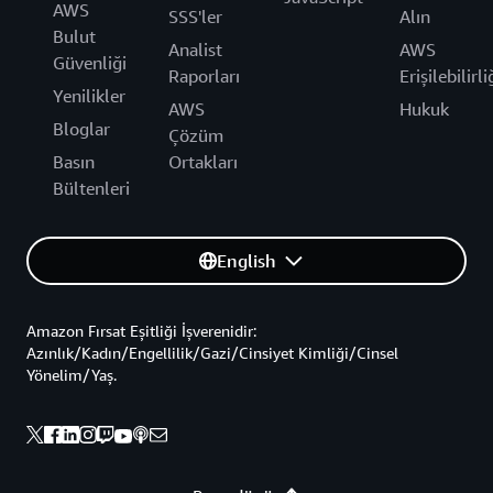
AWS
SSS'ler
Alın
Bulut
Analist
AWS
Güvenliği
Raporları
Erişilebilirli
Yenilikler
AWS
Hukuk
Bloglar
Çözüm
Basın
Ortakları
Bültenleri
English
Amazon Fırsat Eşitliği İşverenidir:
Azınlık/Kadın/Engellilik/Gazi/Cinsiyet Kimliği/Cinsel
Yönelim/Yaş.