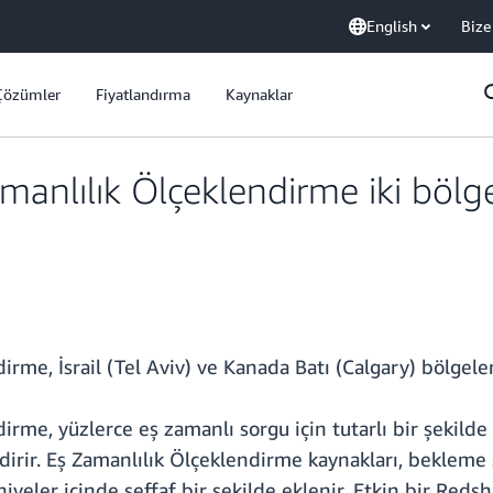
English
Bize
Çözümler
Fiyatlandırma
Kaynaklar
anlılık Ölçeklendirme iki böl
e, İsrail (Tel Aviv) ve Kanada Batı (Calgary) bölgelerin
rme, yüzlerce eş zamanlı sorgu için tutarlı bir şekild
irir. Eş Zamanlılık Ölçeklendirme kaynakları, bekleme 
niyeler içinde şeffaf bir şekilde eklenir. Etkin bir Re