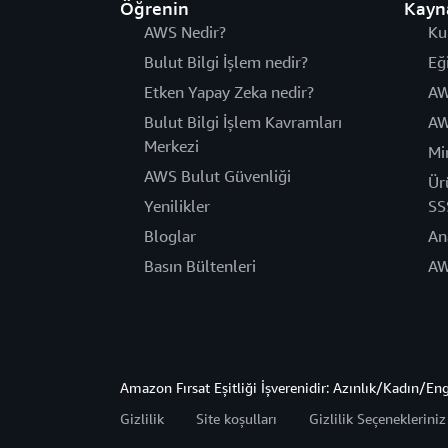
Öğrenin
Kayn
AWS Nedir?
Ku
Bulut Bilgi İşlem nedir?
Eğ
Etken Yapay Zeka nedir?
AW
Bulut Bilgi İşlem Kavramları
AW
Merkezi
Mi
AWS Bulut Güvenliği
Ür
Yenilikler
SS
Bloglar
An
Basın Bültenleri
AW
Amazon Fırsat Eşitliği İşverenidir: Azınlık/Kadın/En
Gizlilik
Site koşulları
Gizlilik Seçeneklerini