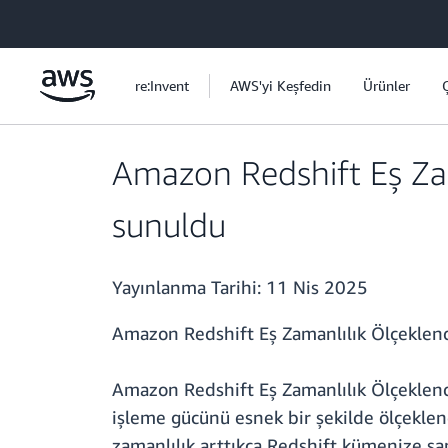
Ana İçeriğe Atla
re:Invent
AWS'yi Keşfedin
Ürünler
Amazon Redshift Eş Zam
sunuldu
Yayınlanma Tarihi:
11 Nis 2025
Amazon Redshift Eş Zamanlılık Ölçeklendirm
Amazon Redshift Eş Zamanlılık Ölçeklendi
işleme gücünü esnek bir şekilde ölçeklend
zamanlılık arttıkça Redshift kümenize sa