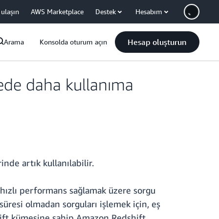
 ulaşın
AWS Marketplace
Destek
Hesabım
Hesap oluşturun
Arama
Konsolda oturum açın
gede daha kullanıma
de artık kullanılabilir.
e hızlı performans sağlamak üzere sorgu
süresi olmadan sorguları işlemek için, eş
dshift kümesine sahip Amazon Redshift