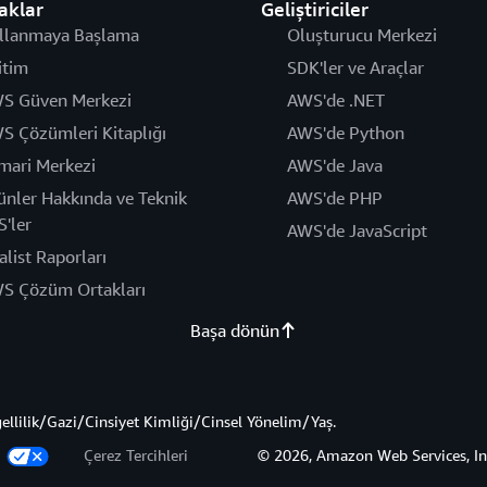
aklar
Geliştiriciler
llanmaya Başlama
Oluşturucu Merkezi
itim
SDK'ler ve Araçlar
S Güven Merkezi
AWS'de .NET
S Çözümleri Kitaplığı
AWS'de Python
mari Merkezi
AWS'de Java
ünler Hakkında ve Teknik
AWS'de PHP
S'ler
AWS'de JavaScript
alist Raporları
S Çözüm Ortakları
Başa dönün
gellilik/Gazi/Cinsiyet Kimliği/Cinsel Yönelim/Yaş.
z
Çerez Tercihleri
© 2026, Amazon Web Services, Inc. 