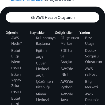
Bir AWS Hesabı Oluşturun
Öğrenin
Kaynaklar
Geliştiriciler
Yardım
AWS
Kullanmaya
Oluşturucu
Bize
Nedir?
Başlama
Merkezi
Ulaşın
Bulut
Eğitim
SDK'ler
Destek
Bilgi
ve
Sorgusu
AWS
İşlem
Araçlar
Oluşturun
Güven
nedir?
Merkezi
AWS'de
AWS
Etken
.NET
re:Post
AWS
Yapay
Çözümleri
AWS'de
Bilgi
Zeka
Kitaplığı
Python
Merkezi
nedir?
Mimari
AWS'de
AWS
Bulut
Merkezi
Java
Destek’e
Bilgi