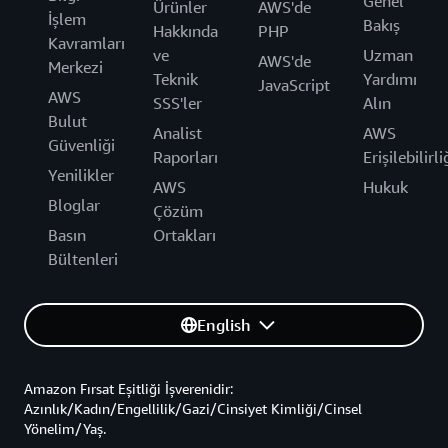
Genel
Ürünler
AWS'de
İşlem
Bakış
Hakkında
PHP
Kavramları
ve
Uzman
AWS'de
Merkezi
Teknik
Yardımı
JavaScript
AWS
SSS'ler
Alın
Bulut
Analist
AWS
Güvenliği
Raporları
Erişilebilirli
Yenilikler
AWS
Hukuk
Bloglar
Çözüm
Basın
Ortakları
Bültenleri
English
Amazon Fırsat Eşitliği İşverenidir:
Azınlık/Kadın/Engellilik/Gazi/Cinsiyet Kimliği/Cinsel
Yönelim/Yaş.