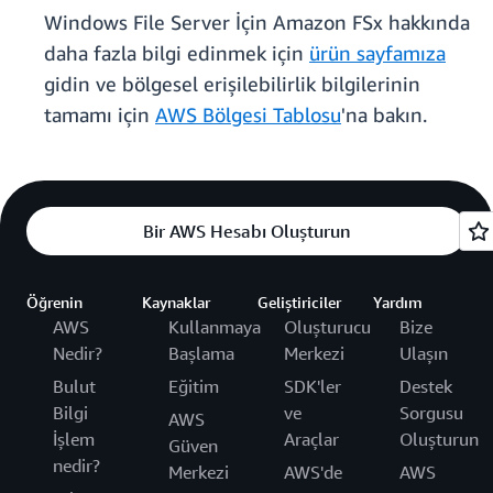
Windows File Server İçin Amazon FSx hakkında
daha fazla bilgi edinmek için
ürün sayfamıza
gidin ve bölgesel erişilebilirlik bilgilerinin
tamamı için
AWS Bölgesi Tablosu
'na bakın.
Bir AWS Hesabı Oluşturun
Öğrenin
Kaynaklar
Geliştiriciler
Yardım
AWS
Kullanmaya
Oluşturucu
Bize
Nedir?
Başlama
Merkezi
Ulaşın
Bulut
Eğitim
SDK'ler
Destek
Bilgi
ve
Sorgusu
AWS
İşlem
Araçlar
Oluşturun
Güven
nedir?
Merkezi
AWS'de
AWS