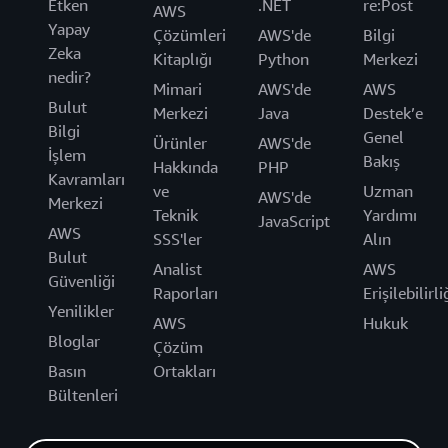
Etken
.NET
re:Post
AWS
Yapay
Çözümleri
AWS'de
Bilgi
Zeka
Kitaplığı
Python
Merkezi
nedir?
Mimari
AWS'de
AWS
Bulut
Merkezi
Java
Destek’e
Bilgi
Genel
Ürünler
AWS'de
İşlem
Bakış
Hakkında
PHP
Kavramları
ve
Uzman
AWS'de
Merkezi
Teknik
Yardımı
JavaScript
AWS
SSS'ler
Alın
Bulut
Analist
AWS
Güvenliği
Raporları
Erişilebilirli
Yenilikler
AWS
Hukuk
Bloglar
Çözüm
Basın
Ortakları
Bültenleri