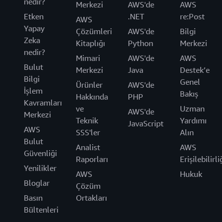
nedir?
Merkezi
AWS'de
AWS
Etken
.NET
re:Post
AWS
Yapay
Çözümleri
AWS'de
Bilgi
Zeka
Kitaplığı
Python
Merkezi
nedir?
Mimari
AWS'de
AWS
Bulut
Merkezi
Java
Destek’e
Bilgi
Genel
Ürünler
AWS'de
İşlem
Bakış
Hakkında
PHP
Kavramları
ve
Uzman
AWS'de
Merkezi
Teknik
Yardımı
JavaScript
AWS
SSS'ler
Alın
Bulut
Analist
AWS
Güvenliği
Raporları
Erişilebilirli
Yenilikler
AWS
Hukuk
Bloglar
Çözüm
Basın
Ortakları
Bültenleri