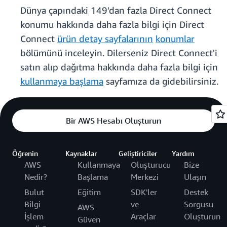
Dünya çapındaki 149'dan fazla Direct Connect
konumu hakkında daha fazla bilgi için Direct
Connect
ürün detay sayfalarının
konumlar
bölümünü inceleyin. Dilerseniz Direct Connect'i
satın alıp dağıtma hakkında daha fazla bilgi için
kullanmaya başlama
sayfamıza da gidebilirsiniz.
Bir AWS Hesabı Oluşturun
Öğrenin
Kaynaklar
Geliştiriciler
Yardım
AWS
Kullanmaya
Oluşturucu
Bize
Nedir?
Başlama
Merkezi
Ulaşın
Bulut
Eğitim
SDK'ler
Destek
Bilgi
ve
Sorgusu
AWS
İşlem
Araçlar
Oluşturun
Güven