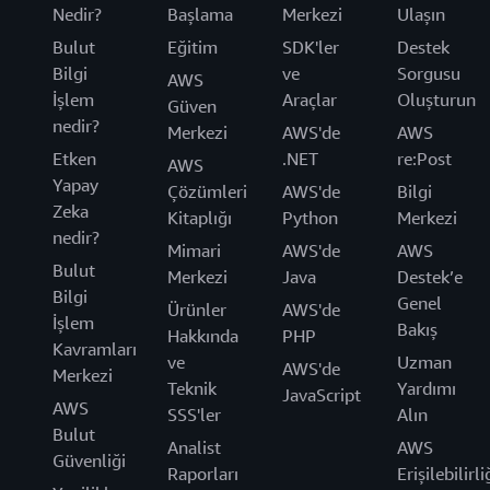
Nedir?
Başlama
Merkezi
Ulaşın
Bulut
Eğitim
SDK'ler
Destek
Bilgi
ve
Sorgusu
AWS
İşlem
Araçlar
Oluşturun
Güven
nedir?
Merkezi
AWS'de
AWS
Etken
.NET
re:Post
AWS
Yapay
Çözümleri
AWS'de
Bilgi
Zeka
Kitaplığı
Python
Merkezi
nedir?
Mimari
AWS'de
AWS
Bulut
Merkezi
Java
Destek’e
Bilgi
Genel
Ürünler
AWS'de
İşlem
Bakış
Hakkında
PHP
Kavramları
ve
Uzman
AWS'de
Merkezi
Teknik
Yardımı
JavaScript
AWS
SSS'ler
Alın
Bulut
Analist
AWS
Güvenliği
Raporları
Erişilebilirli