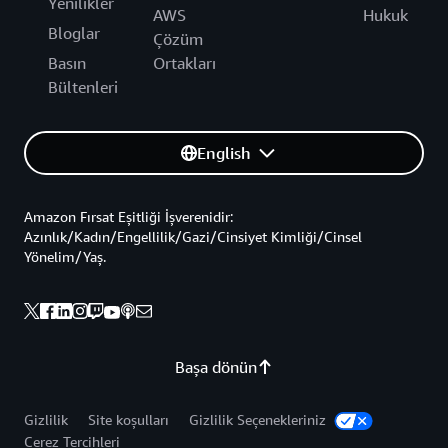
Yenilikler
AWS
Hukuk
Bloglar
Çözüm
Basın
Ortakları
Bültenleri
English
Amazon Fırsat Eşitliği İşverenidir:
Azınlık/Kadın/Engellilik/Gazi/Cinsiyet Kimliği/Cinsel
Yönelim/Yaş.
Başa dönün
Gizlilik
Site koşulları
Gizlilik Seçenekleriniz
Çerez Tercihleri