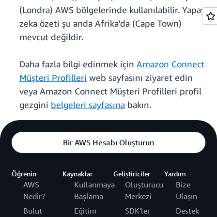
(Londra) AWS bölgelerinde kullanılabilir. Yapay
zeka özeti şu anda Afrika'da (Cape Town)
mevcut değildir.
Daha fazla bilgi edinmek için
Amazon Connect
Müşteri Profilleri
web sayfasını ziyaret edin
veya Amazon Connect Müşteri Profilleri profil
gezgini
belgeleri sayfasına
bakın.
Bir AWS Hesabı Oluşturun
Öğrenin
Kaynaklar
Geliştiriciler
Yardım
AWS
Kullanmaya
Oluşturucu
Bize
Nedir?
Başlama
Merkezi
Ulaşın
Bulut
Eğitim
SDK'ler
Destek