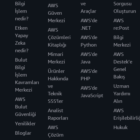
Bilgi
ve
Sorgusu
AWS
İşlem
Araçlar
Oluşturun
Güven
nedir?
Merkezi
AWS'de
AWS
Etken
.NET
re:Post
AWS
Yapay
Çözümleri
AWS'de
Bilgi
Zeka
Kitaplığı
Python
Merkezi
nedir?
Mimari
AWS'de
AWS
Bulut
Merkezi
Java
Destek’e
Bilgi
Genel
Ürünler
AWS'de
İşlem
Bakış
Hakkında
PHP
Kavramları
ve
Uzman
AWS'de
Merkezi
Teknik
Yardımı
JavaScript
AWS
SSS'ler
Alın
Bulut
Analist
AWS
Güvenliği
Raporları
Erişilebilirli
Yenilikler
AWS
Hukuk
Bloglar
Çözüm