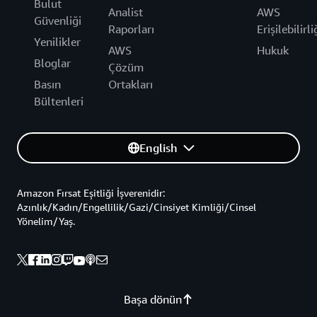
Bulut
Analist
AWS
Güvenliği
Raporları
Erişilebilirli
Yenilikler
AWS
Hukuk
Bloglar
Çözüm
Basın
Ortakları
Bültenleri
English
Amazon Fırsat Eşitliği İşverenidir:
Azınlık/Kadın/Engellilik/Gazi/Cinsiyet Kimliği/Cinsel
Yönelim/Yaş.
Başa dönün