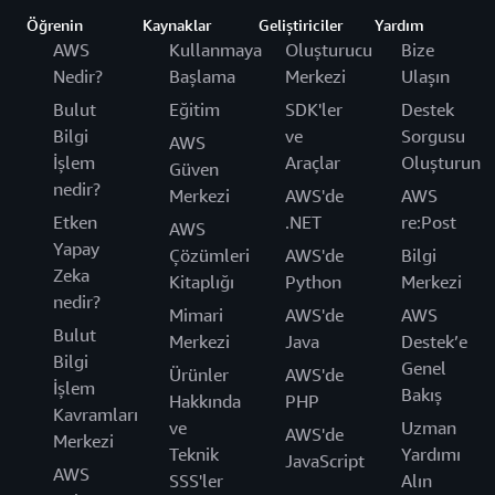
Öğrenin
Kaynaklar
Geliştiriciler
Yardım
AWS
Kullanmaya
Oluşturucu
Bize
Nedir?
Başlama
Merkezi
Ulaşın
Bulut
Eğitim
SDK'ler
Destek
Bilgi
ve
Sorgusu
AWS
İşlem
Araçlar
Oluşturun
Güven
nedir?
Merkezi
AWS'de
AWS
Etken
.NET
re:Post
AWS
Yapay
Çözümleri
AWS'de
Bilgi
Zeka
Kitaplığı
Python
Merkezi
nedir?
Mimari
AWS'de
AWS
Bulut
Merkezi
Java
Destek’e
Bilgi
Genel
Ürünler
AWS'de
İşlem
Bakış
Hakkında
PHP
Kavramları
ve
Uzman
AWS'de
Merkezi
Teknik
Yardımı
JavaScript
AWS
SSS'ler
Alın