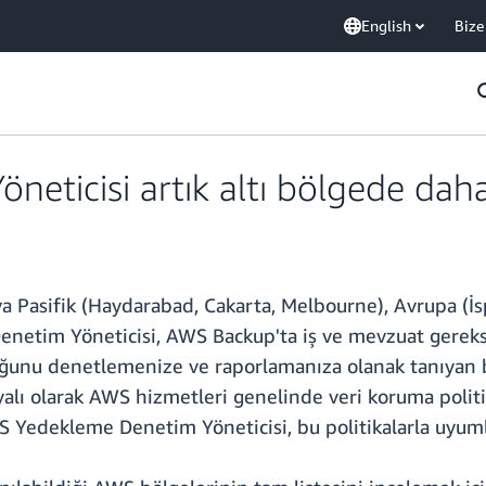
English
Bize
ticisi artık altı bölgede daha k
a Pasifik (Haydarabad, Cakarta, Melbourne), Avrupa (İ
Denetim Yöneticisi, AWS Backup'ta iş ve mevzuat gereks
luğunu denetlemenize ve raporlamanıza olanak tanıyan 
yalı olarak AWS hizmetleri genelinde veri koruma politi
S Yedekleme Denetim Yöneticisi, bu politikalarla uyuml