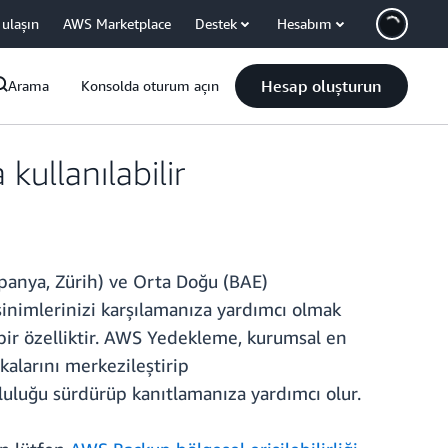
 ulaşın
AWS Marketplace
Destek
Hesabım
Hesap oluşturun
Arama
Konsolda oturum açın
ullanılabilir
spanya, Zürih) ve Orta Doğu (BAE)
inimlerinizi karşılamanıza yardımcı olmak
bir özelliktir. AWS Yedekleme, kurumsal en
kalarını merkezileştirip
uluğu sürdürüp kanıtlamanıza yardımcı olur.