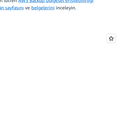
in lütfen
AWS Backup bölgesel erişilebilirliği
ün sayfasını
ve
belgelerini
inceleyin.