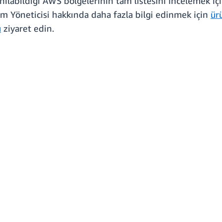
ılabildiği AWS bölgelerinin tam listesini incelemek iç
Yöneticisi hakkında daha fazla bilgi edinmek için
ür
u
ziyaret edin.