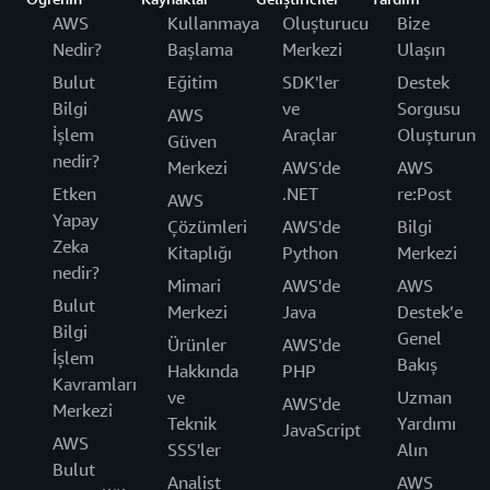
AWS
Kullanmaya
Oluşturucu
Bize
Nedir?
Başlama
Merkezi
Ulaşın
Bulut
Eğitim
SDK'ler
Destek
Bilgi
ve
Sorgusu
AWS
İşlem
Araçlar
Oluşturun
Güven
nedir?
Merkezi
AWS'de
AWS
Etken
.NET
re:Post
AWS
Yapay
Çözümleri
AWS'de
Bilgi
Zeka
Kitaplığı
Python
Merkezi
nedir?
Mimari
AWS'de
AWS
Bulut
Merkezi
Java
Destek’e
Bilgi
Genel
Ürünler
AWS'de
İşlem
Bakış
Hakkında
PHP
Kavramları
ve
Uzman
AWS'de
Merkezi
Teknik
Yardımı
JavaScript
AWS
SSS'ler
Alın
Bulut
Analist
AWS