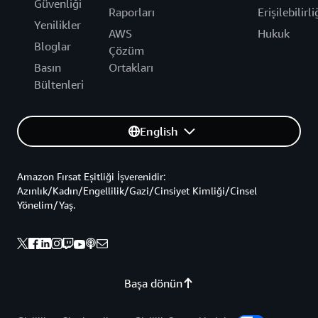
Güvenliği
Raporları
Erişilebilirli
Yenilikler
AWS
Hukuk
Bloglar
Çözüm
Basın
Ortakları
Bültenleri
English
Amazon Fırsat Eşitliği İşverenidir:
Azınlık/Kadın/Engellilik/Gazi/Cinsiyet Kimliği/Cinsel
Yönelim/Yaş.
Başa dönün