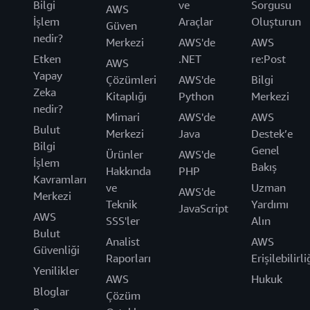
Bilgi
ve
Sorgusu
AWS
İşlem
Araçlar
Oluşturun
Güven
nedir?
Merkezi
AWS'de
AWS
Etken
.NET
re:Post
AWS
Yapay
Çözümleri
AWS'de
Bilgi
Zeka
Kitaplığı
Python
Merkezi
nedir?
Mimari
AWS'de
AWS
Bulut
Merkezi
Java
Destek’e
Bilgi
Genel
Ürünler
AWS'de
İşlem
Bakış
Hakkında
PHP
Kavramları
ve
Uzman
AWS'de
Merkezi
Teknik
Yardımı
JavaScript
AWS
SSS'ler
Alın
Bulut
Analist
AWS
Güvenliği
Raporları
Erişilebilirli
Yenilikler
AWS
Hukuk
Bloglar
Çözüm