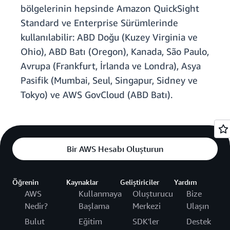
bölgelerinin hepsinde Amazon QuickSight
Standard ve Enterprise Sürümlerinde
kullanılabilir: ABD Doğu (Kuzey Virginia ve
Ohio), ABD Batı (Oregon), Kanada, São Paulo,
Avrupa (Frankfurt, İrlanda ve Londra), Asya
Pasifik (Mumbai, Seul, Singapur, Sidney ve
Tokyo) ve AWS GovCloud (ABD Batı).
Bir AWS Hesabı Oluşturun
Öğrenin
Kaynaklar
Geliştiriciler
Yardım
AWS
Kullanmaya
Oluşturucu
Bize
Nedir?
Başlama
Merkezi
Ulaşın
Bulut
Eğitim
SDK'ler
Destek