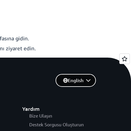
fasına gidin.
nı ziyaret edin.
English
Yardım
Bize Ulaşın
Destek Sorgusu Oluşturun