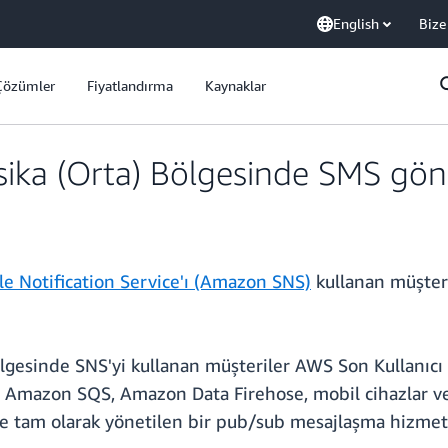
English
Bize
Çözümler
Fiyatlandırma
Kaynaklar
ika (Orta) Bölgesinde SMS gön
e Notiﬁcation Service'ı (Amazon SNS)
kullanan müşteri
gesinde SNS'yi kullanan müşteriler AWS Son Kullanıcı 
Amazon SQS, Amazon Data Firehose, mobil cihazlar ve 
e tam olarak yönetilen bir pub/sub mesajlaşma hizmeti