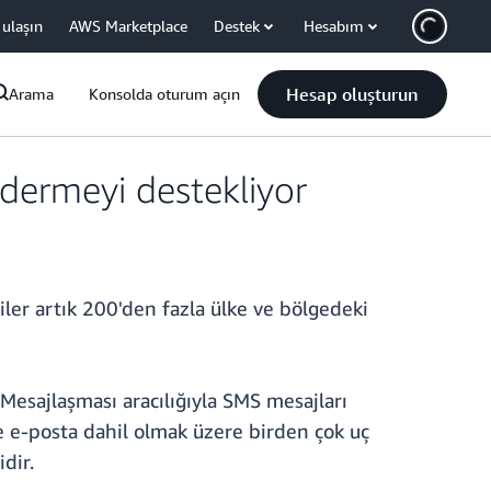
 ulaşın
AWS Marketplace
Destek
Hesabım
Hesap oluşturun
Arama
Konsolda oturum açın
dermeyi destekliyor
ler artık 200'den fazla ülke ve bölgedeki
Mesajlaşması aracılığıyla SMS mesajları
e-posta dahil olmak üzere birden çok uç
dir.