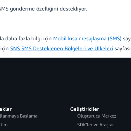
S gönderme özelliğini destekliyor.
 daha fazla bilgi için
Mobil kısa mesajlaşma (SMS)
say
 için
SNS SMS Desteklenen Bölgeleri ve Ülkeleri
sayfası
aklar
Geliştiriciler
llanmaya Başlama
Oluşturucu Merkezi
itim
SDK'ler ve Araçlar