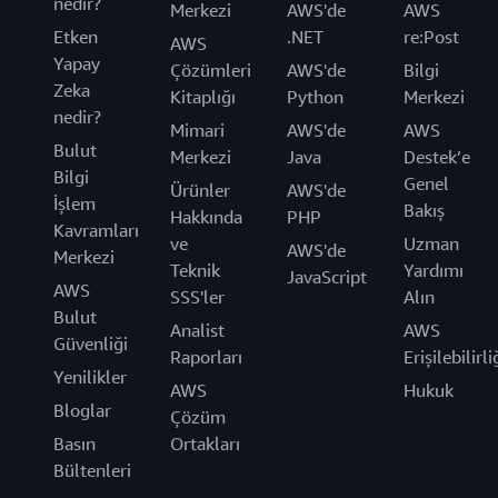
nedir?
Merkezi
AWS'de
AWS
Etken
.NET
re:Post
AWS
Yapay
Çözümleri
AWS'de
Bilgi
Zeka
Kitaplığı
Python
Merkezi
nedir?
Mimari
AWS'de
AWS
Bulut
Merkezi
Java
Destek’e
Bilgi
Genel
Ürünler
AWS'de
İşlem
Bakış
Hakkında
PHP
Kavramları
ve
Uzman
AWS'de
Merkezi
Teknik
Yardımı
JavaScript
AWS
SSS'ler
Alın
Bulut
Analist
AWS
Güvenliği
Raporları
Erişilebilirli
Yenilikler
AWS
Hukuk
Bloglar
Çözüm
Basın
Ortakları
Bültenleri