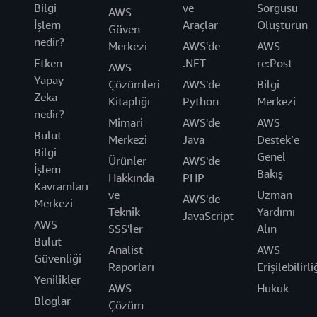
Bilgi
ve
Sorgusu
AWS
İşlem
Araçlar
Oluşturun
Güven
nedir?
Merkezi
AWS'de
AWS
Etken
.NET
re:Post
AWS
Yapay
Çözümleri
AWS'de
Bilgi
Zeka
Kitaplığı
Python
Merkezi
nedir?
Mimari
AWS'de
AWS
Bulut
Merkezi
Java
Destek’e
Bilgi
Genel
Ürünler
AWS'de
İşlem
Bakış
Hakkında
PHP
Kavramları
ve
Uzman
AWS'de
Merkezi
Teknik
Yardımı
JavaScript
AWS
SSS'ler
Alın
Bulut
Analist
AWS
Güvenliği
Raporları
Erişilebilirli
Yenilikler
AWS
Hukuk
Bloglar
Çözüm