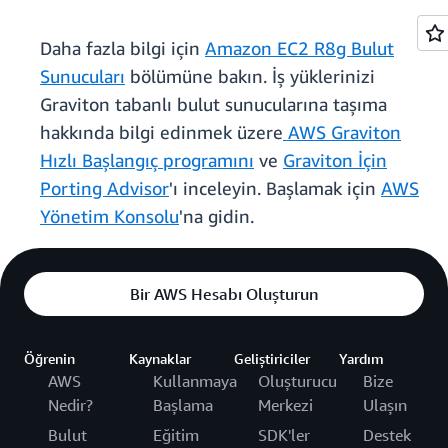
Daha fazla bilgi için
Amazon EC2 R8g Bulut
Sunucuları
bölümüne bakın. İş yüklerinizi
Graviton tabanlı bulut sunucularına taşıma
hakkında bilgi edinmek üzere
AWS Graviton
Hızlı Başlangıç programını
ve
Graviton İçin
Porting Advisor
'ı inceleyin. Başlamak için
AWS
Yönetim Konsolu
'na gidin.
Bir AWS Hesabı Oluşturun
Öğrenin
Kaynaklar
Geliştiriciler
Yardım
AWS
Kullanmaya
Oluşturucu
Bize
Nedir?
Başlama
Merkezi
Ulaşın
Bulut
Eğitim
SDK'ler
Destek