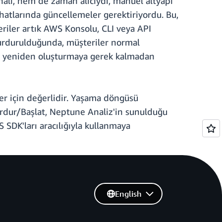
alı, hem de zaman alıcıydı, manuel altyapı
 hatlarında güncellemeler gerektiriyordu. Bu,
teriler artık AWS Konsolu, CLI veya API
 durdurulduğunda, müşteriler normal
ya yeniden oluşturmaya gerek kalmadan
eler için değerlidir. Yaşama döngüsü
Durdur/Başlat, Neptune Analiz'in sunulduğu
 SDK'ları aracılığıyla kullanmaya
English