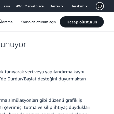
 ulaşın
AWS Marketplace
Destek
Hesabım
Hesap oluşturun
Arama
Konsolda oturum açın
sunuyor
ak tanıyarak veri veya yapılandırma kaybı
z'de Durdur/Başlat desteğini duyurmaktan
rma simülasyonları gibi düzenli grafik iş
i çevrimiçi tutma ve silip ihtiyaç duydukları