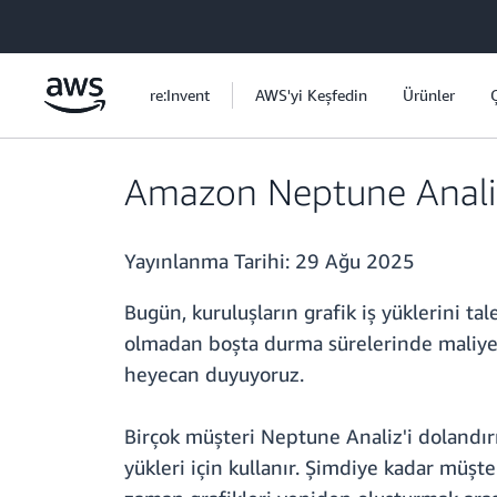
Ana İçeriğe Atla
re:Invent
AWS'yi Keşfedin
Ürünler
Amazon Neptune Analiz 
Yayınlanma Tarihi:
29 Ağu 2025
Bugün, kuruluşların grafik iş yüklerini 
olmadan boşta durma sürelerinde maliyet
heyecan duyuyoruz.
Birçok müşteri Neptune Analiz'i dolandırıc
yükleri için kullanır. Şimdiye kadar müşt