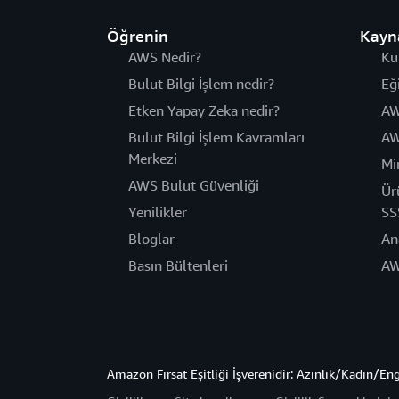
Öğrenin
Kayn
AWS Nedir?
Ku
Bulut Bilgi İşlem nedir?
Eğ
Etken Yapay Zeka nedir?
AW
Bulut Bilgi İşlem Kavramları
AW
Merkezi
Mi
AWS Bulut Güvenliği
Ür
Yenilikler
SS
Bloglar
An
Basın Bültenleri
AW
Amazon Fırsat Eşitliği İşverenidir: Azınlık/Kadın/En