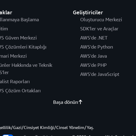
aklar
Geliştiriciler
llanmaya Başlama
Oluşturucu Merkezi
itim
SDK'ler ve Araçlar
S Güven Merkezi
AWS'de .NET
S Çözümleri Kitaplığı
AWS'de Python
mari Merkezi
AWS'de Java
ünler Hakkında ve Teknik
AWS'de PHP
S'ler
AWS'de JavaScript
alist Raporları
S Çözüm Ortakları
Başa dönün
gellilik/Gazi/Cinsiyet Kimliği/Cinsel Yönelim/Yaş.