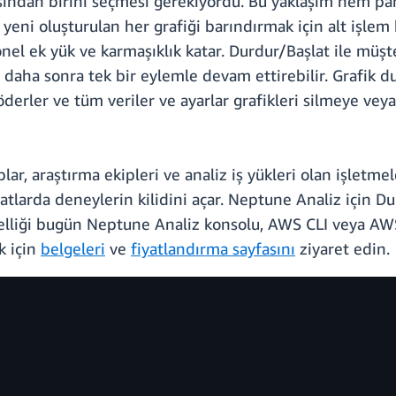
ından birini seçmesi gerekiyordu. Bu yaklaşım hem pah
 yeni oluşturulan her grafiği barındırmak için alt işlem
yonel ek yük ve karmaşıklık katar. Durdur/Başlat ile müş
tıp daha sonra tek bir eylemle devam ettirebilir. Grafik
erler ve tüm veriler ve ayarlar grafikleri silmeye ve
uplar, araştırma ekipleri ve analiz iş yükleri olan işletm
yatlarda deneylerin kilidini açar. Neptune Analiz için 
özelliği bugün Neptune Analiz konsolu, AWS CLI veya AWS
k için
belgeleri
ve
fiyatlandırma sayfasını
ziyaret edin.