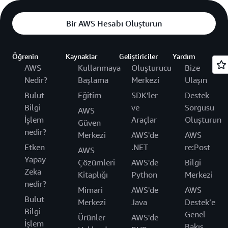
Bir AWS Hesabı Oluşturun
Öğrenin
Kaynaklar
Geliştiriciler
Yardım
AWS
Kullanmaya
Oluşturucu
Bize
Nedir?
Başlama
Merkezi
Ulaşın
Bulut
Eğitim
SDK'ler
Destek
Bilgi
ve
Sorgusu
AWS
İşlem
Araçlar
Oluşturun
Güven
nedir?
Merkezi
AWS'de
AWS
Etken
.NET
re:Post
AWS
Yapay
Çözümleri
AWS'de
Bilgi
Zeka
Kitaplığı
Python
Merkezi
nedir?
Mimari
AWS'de
AWS
Bulut
Merkezi
Java
Destek’e
Bilgi
Genel
Ürünler
AWS'de
İşlem
Bakış