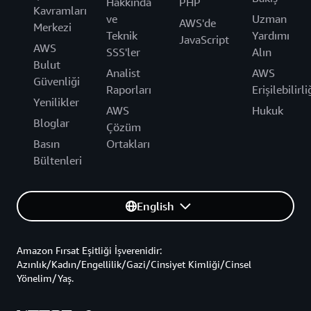
Hakkında
PHP
Kavramları
ve
Uzman
AWS'de
Merkezi
Teknik
Yardımı
JavaScript
AWS
SSS'ler
Alın
Bulut
Analist
AWS
Güvenliği
Raporları
Erişilebilirli
Yenilikler
AWS
Hukuk
Bloglar
Çözüm
Basın
Ortakları
Bültenleri
English
Amazon Fırsat Eşitliği İşverenidir:
Azınlık/Kadın/Engellilik/Gazi/Cinsiyet Kimliği/Cinsel
Yönelim/Yaş.