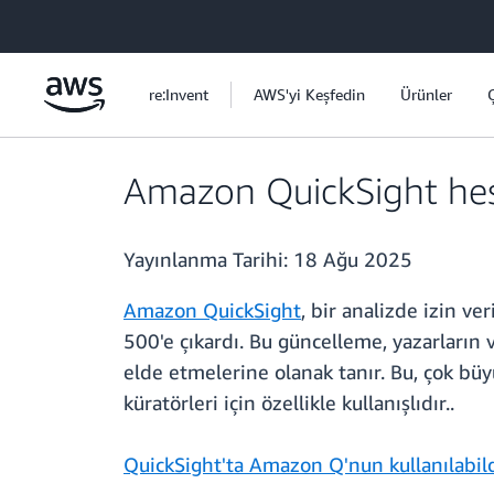
Ana İçeriğe Atla
re:Invent
AWS'yi Keşfedin
Ürünler
Amazon QuickSight hesap
Yayınlanma Tarihi:
18 Ağu 2025
Amazon QuickSight
, bir analizde izin v
500'e çıkardı. Bu güncelleme, yazarların 
elde etmelerine olanak tanır. Bu, çok büyü
küratörleri için özellikle kullanışlıdır..
QuickSight'ta Amazon Q'nun kullanılabil