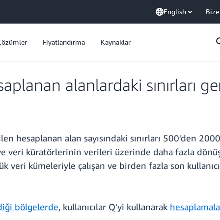
English
Bize
Çözümler
Fiyatlandırma
Kaynaklar
lanan alanlardaki sınırları gen
erilen hesaplanan alan sayısındaki sınırları 500'den 2000
ve veri küratörlerinin verileri üzerinde daha fazla dön
k veri kümeleriyle çalışan ve birden fazla son kullanıcı
diği bölgelerde
, kullanıcılar Q'yi kullanarak
hesaplamalar