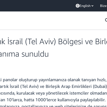
English
Bize
İsrail (Tel Aviv) Bölgesi ve Birl
lanıma sunuldu
 panolar oluşturup yayınlamanıza olanak tanıyan hızlı, 
ık İsrail (Tel Aviv) ve Birleşik Arap Emirlikleri (Dubai)
ısında, kurulacak veya yönetilecek istemciler olmadan y
0'larca, hatta 1000'lerce kullanıcıyla paylaşılabilir. 
alarınıza, portallarınıza ve web sitelerinize de sorunsuz