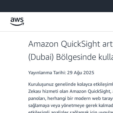
Ana İçeriğe Atla
Amazon QuickSight artık 
(Dubai) Bölgesinde kul
Yayınlanma Tarihi:
29 Ağu 2025
Kuruluşunuz genelinde kolayca etkileşimli
Zekası hizmeti olan Amazon QuickSight, art
panoları, herhangi bir modern web tarayıc
sağlamaya veya yönetmeye gerek kalmadan 1
etkileşimli analizler sağlamak için uygulam