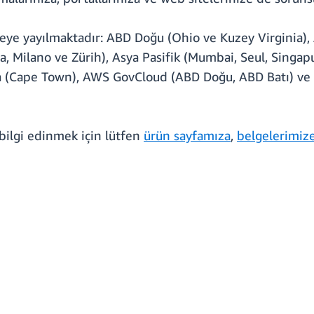
eye yayılmaktadır: ABD Doğu (Ohio ve Kuzey Virginia),
ra, Milano ve Zürih), Asya Pasifik (Mumbai, Seul, Singap
 (Cape Town), AWS GovCloud (ABD Doğu, ABD Batı) ve art
ilgi edinmek için lütfen
ürün sayfamıza
,
belgelerimiz