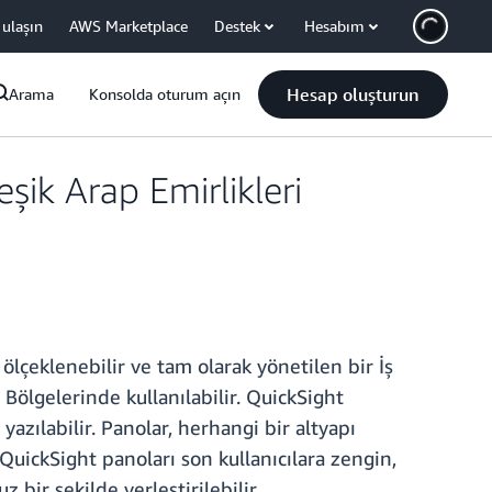
 ulaşın
AWS Marketplace
Destek
Hesabım
Hesap oluşturun
Arama
Konsolda oturum açın
eşik Arap Emirlikleri
ölçeklenebilir ve tam olarak yönetilen bir İş
 Bölgelerinde kullanılabilir. QuickSight
azılabilir. Panolar, herhangi bir altyapı
QuickSight panoları son kullanıcılara zengin,
 bir şekilde yerleştirilebilir.