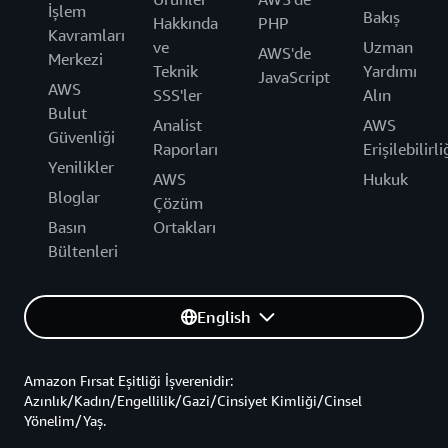
İşlem
Bakış
Hakkında
PHP
Kavramları
ve
Uzman
AWS'de
Merkezi
Teknik
Yardımı
JavaScript
AWS
SSS'ler
Alın
Bulut
Analist
AWS
Güvenliği
Raporları
Erişilebilirli
Yenilikler
AWS
Hukuk
Bloglar
Çözüm
Basın
Ortakları
Bültenleri
English
Amazon Fırsat Eşitliği İşverenidir:
Azınlık/Kadın/Engellilik/Gazi/Cinsiyet Kimliği/Cinsel
Yönelim/Yaş.