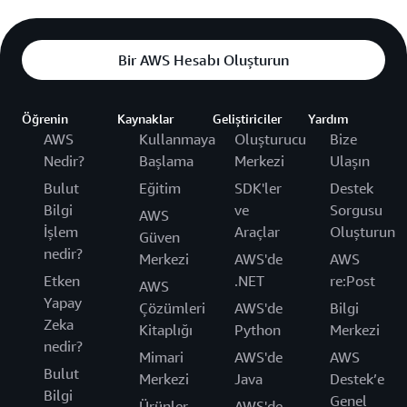
Bir AWS Hesabı Oluşturun
Öğrenin
Kaynaklar
Geliştiriciler
Yardım
AWS
Kullanmaya
Oluşturucu
Bize
Nedir?
Başlama
Merkezi
Ulaşın
Bulut
Eğitim
SDK'ler
Destek
Bilgi
ve
Sorgusu
AWS
İşlem
Araçlar
Oluşturun
Güven
nedir?
Merkezi
AWS'de
AWS
Etken
.NET
re:Post
AWS
Yapay
Çözümleri
AWS'de
Bilgi
Zeka
Kitaplığı
Python
Merkezi
nedir?
Mimari
AWS'de
AWS
Bulut
Merkezi
Java
Destek’e
Bilgi
Genel
Ürünler
AWS'de