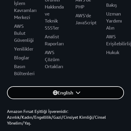
İşlem
Bakış
Hakkında
PHP
Kavramları
ve
Uzman
AWS'de
Merkezi
Teknik
Yardımı
JavaScript
AWS
SSS'ler
Alın
Bulut
Analist
AWS
Güvenliği
Raporları
Erişilebilirli
Yenilikler
AWS
Hukuk
Bloglar
Çözüm
Basın
Ortakları
Bültenleri
English
Amazon Fırsat Eşitliği İşverenidir:
Azınlık/Kadın/Engellilik/Gazi/Cinsiyet Kimliği/Cinsel
Yönelim/Yaş.