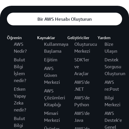
Bir AWS Hesabı Oluşturun
Öğrenin
Kaynaklar
Geliştiriciler
Yardım
AWS
Kullanmaya
Oluşturucu
Bize
Nedir?
Başlama
Merkezi
Ulaşın
Bulut
Eğitim
SDK'ler
Destek
Bilgi
ve
Sorgusu
AWS
İşlem
Araçlar
Oluşturun
Güven
nedir?
Merkezi
AWS'de
AWS
Etken
.NET
re:Post
AWS
Yapay
Çözümleri
AWS'de
Bilgi
Zeka
Kitaplığı
Python
Merkezi
nedir?
Mimari
AWS'de
AWS
Bulut
Merkezi
Java
Destek’e
Bilgi
Genel
Ürünler
AWS'de