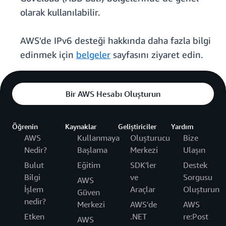
olarak kullanılabilir.
AWS'de IPv6 desteği hakkında daha fazla bilgi
edinmek için
belgeler
sayfasını ziyaret edin.
Bir AWS Hesabı Oluşturun
Öğrenin
Kaynaklar
Geliştiriciler
Yardım
AWS
Kullanmaya
Oluşturucu
Bize
Nedir?
Başlama
Merkezi
Ulaşın
Bulut
Eğitim
SDK'ler
Destek
Bilgi
ve
Sorgusu
AWS
İşlem
Araçlar
Oluşturun
Güven
nedir?
Merkezi
AWS'de
AWS
Etken
.NET
re:Post
AWS