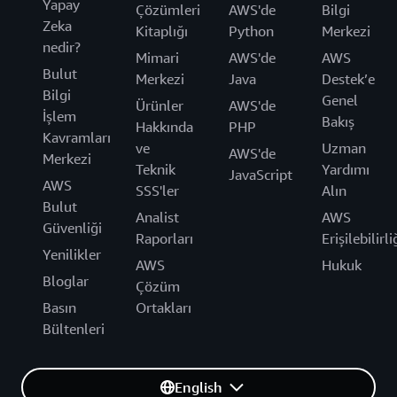
Yapay
Çözümleri
AWS'de
Bilgi
Zeka
Kitaplığı
Python
Merkezi
nedir?
Mimari
AWS'de
AWS
Bulut
Merkezi
Java
Destek’e
Bilgi
Genel
Ürünler
AWS'de
İşlem
Bakış
Hakkında
PHP
Kavramları
ve
Uzman
AWS'de
Merkezi
Teknik
Yardımı
JavaScript
AWS
SSS'ler
Alın
Bulut
Analist
AWS
Güvenliği
Raporları
Erişilebilirli
Yenilikler
AWS
Hukuk
Bloglar
Çözüm
Basın
Ortakları
Bültenleri
English