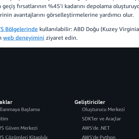
 geçiş fırsatlarının %45'i kadarını depolama oluşturu
inin avantajlarını görselleştirmelerine yardımcı olur.
S Bölgelerinde
kullanılabilir: ABD Doğu (Kuzey Virginia
rm
web deneyimini
ziyaret edin.
aklar
Geliştiriciler
llanmaya Başlama
Oluşturucu Merkezi
itim
SDK'ler ve Araçlar
S Güven Merkezi
AWS'de .NET
S Çözümleri Kitaplığı
AWS'de Python