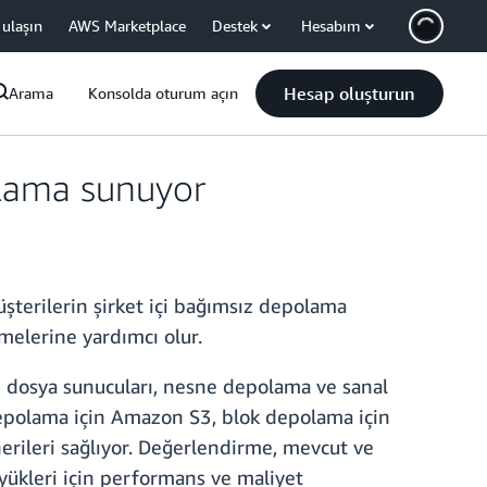
 ulaşın
AWS Marketplace
Destek
Hesabım
Hesap oluşturun
Arama
Konsolda oturum açın
olama sunuyor
şterilerin şirket içi bağımsız depolama
melerine yardımcı olur.
 dosya sunucuları, nesne depolama ve sanal
epolama için Amazon S3, blok depolama için
erileri sağlıyor. Değerlendirme, mevcut ve
 yükleri için performans ve maliyet