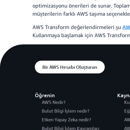
optimizasyonu önerileri de sunar. Toplam
müşterilerin farklı AWS taşıma seçenekler
AWS Transform değerlendirmeleri şu
AW
Kullanmaya başlamak için AWS Transfo
Bir AWS Hesabı Oluşturun
Öğrenin
Kayn
AWS Nedir?
Ku
Bulut Bilgi İşlem nedir?
Eğ
Etken Yapay Zeka nedir?
AW
Bulut Bilgi İşlem Kavramları
AW