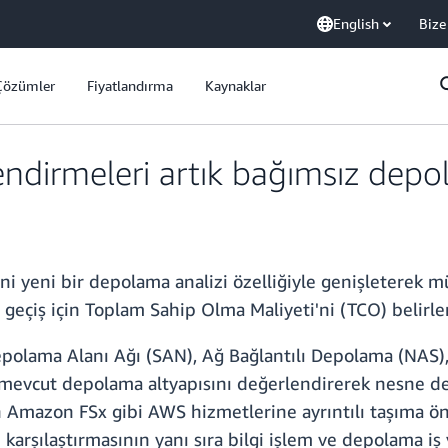
English
Bize
Çözümler
Fiyatlandırma
Kaynaklar
ndirmeleri artık bağımsız dep
yeni bir depolama analizi özelliğiyle genişleterek mü
 geçiş için Toplam Sahip Olma Maliyeti'ni (TCO) belirle
olama Alanı Ağı (SAN), Ağ Bağlantılı Depolama (NAS),
 mevcut depolama altyapısını değerlendirerek nesne d
 Amazon FSx gibi AWS hizmetlerine ayrıntılı taşıma ön
arşılaştırmasının yanı sıra bilgi işlem ve depolama iş