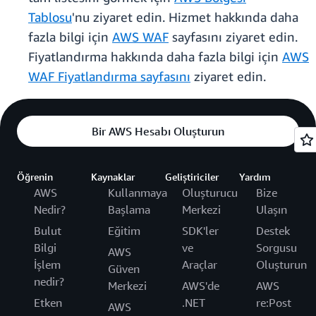
Tablosu
'nu ziyaret edin. Hizmet hakkında daha
fazla bilgi için
AWS WAF
sayfasını ziyaret edin.
Fiyatlandırma hakkında daha fazla bilgi için
AWS
WAF Fiyatlandırma sayfasını
ziyaret edin.
Bir AWS Hesabı Oluşturun
Öğrenin
Kaynaklar
Geliştiriciler
Yardım
AWS
Kullanmaya
Oluşturucu
Bize
Nedir?
Başlama
Merkezi
Ulaşın
Bulut
Eğitim
SDK'ler
Destek
Bilgi
ve
Sorgusu
AWS
İşlem
Araçlar
Oluşturun
Güven
nedir?
Merkezi
AWS'de
AWS
Etken
.NET
re:Post
AWS