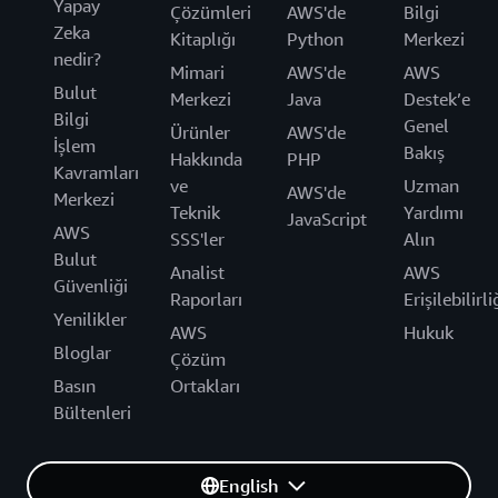
Yapay
Çözümleri
AWS'de
Bilgi
Zeka
Kitaplığı
Python
Merkezi
nedir?
Mimari
AWS'de
AWS
Bulut
Merkezi
Java
Destek’e
Bilgi
Genel
Ürünler
AWS'de
İşlem
Bakış
Hakkında
PHP
Kavramları
ve
Uzman
AWS'de
Merkezi
Teknik
Yardımı
JavaScript
AWS
SSS'ler
Alın
Bulut
Analist
AWS
Güvenliği
Raporları
Erişilebilirli
Yenilikler
AWS
Hukuk
Bloglar
Çözüm
Basın
Ortakları
Bültenleri
English