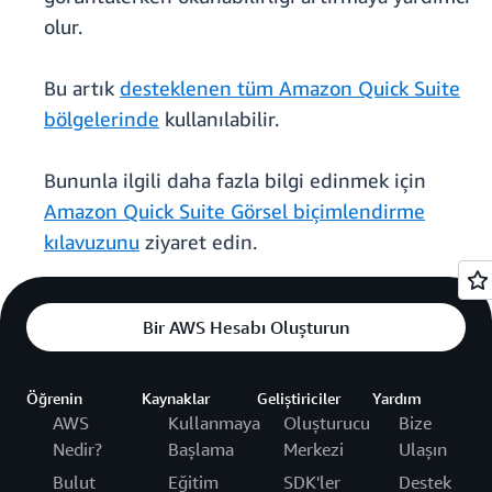
olur.
Bu artık
desteklenen tüm Amazon Quick Suite
bölgelerinde
kullanılabilir.
Bununla ilgili daha fazla bilgi edinmek için
Amazon Quick Suite Görsel biçimlendirme
kılavuzunu
ziyaret edin.
Bir AWS Hesabı Oluşturun
Öğrenin
Kaynaklar
Geliştiriciler
Yardım
AWS
Kullanmaya
Oluşturucu
Bize
Nedir?
Başlama
Merkezi
Ulaşın
Bulut
Eğitim
SDK'ler
Destek