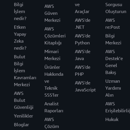
Bilgi
ve
Sorgusu
AWS
İşlem
Araçlar
Oluşturun
Güven
nedir?
Merkezi
AWS'de
AWS
Etken
.NET
re:Post
AWS
Yapay
Çözümleri
AWS'de
Bilgi
Zeka
Kitaplığı
Python
Merkezi
nedir?
Mimari
AWS'de
AWS
Bulut
Merkezi
Java
Destek’e
Bilgi
Genel
Ürünler
AWS'de
İşlem
Bakış
Hakkında
PHP
Kavramları
ve
Uzman
AWS'de
Merkezi
Teknik
Yardımı
JavaScript
AWS
SSS'ler
Alın
Bulut
Analist
AWS
Güvenliği
Raporları
Erişilebilirli
Yenilikler
AWS
Hukuk
Bloglar
Çözüm