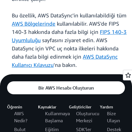
Bu özellik, AWS DataSync'in kullanılabildiği tüm
AWS Bölgelerinde
kullanılabilir. AWS'de FIPS
140-3 hakkında daha fazla bilgi için
FIPS 140-3
Uyumluluğu
sayfasını ziyaret edin. AWS
DataSync için VPC uç nokta ilkeleri hakkında
daha fazla bilgi edinmek için
AWS DataSync
Kullanıcı Kılavuzu
'na bakın.
Bir AWS Hesabı Oluşturun
Öğrenin
Kaynaklar
Geliştiriciler
Yardım
AWS
Kullanmaya
Oluşturucu
Bize
Nedir?
Başlama
Merkezi
Ulaşın
Bulut
Eğitim
SDK'ler
Destek