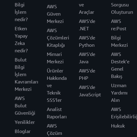
Bilgi
ve
Sorgusu
AWS
İşlem
Araçlar
Oluşturun
Güven
nedir?
Merkezi
AWS'de
AWS
Etken
.NET
re:Post
AWS
Yapay
Çözümleri
AWS'de
Bilgi
Zeka
Kitaplığı
Python
Merkezi
nedir?
Mimari
AWS'de
AWS
Bulut
Merkezi
Java
Destek’e
Bilgi
Genel
Ürünler
AWS'de
İşlem
Bakış
Hakkında
PHP
Kavramları
ve
Uzman
AWS'de
Merkezi
Teknik
Yardımı
JavaScript
AWS
SSS'ler
Alın
Bulut
Analist
AWS
Güvenliği
Raporları
Erişilebilirli
Yenilikler
AWS
Hukuk
Bloglar
Çözüm