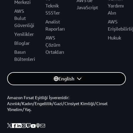
AWS'de
Merkezi
Teknik
Yardımı
JavaScript
AWS
SSS'ler
Alın
Bulut
Analist
AWS
Güvenliği
Raporları
Erişilebilirli
Yenilikler
AWS
Hukuk
Bloglar
Çözüm
Basın
Ortakları
Bültenleri
English
Amazon Fırsat Eşitliği İşverenidir:
Azınlık/Kadın/Engellilik/Gazi/Cinsiyet Kimliği/Cinsel
Yönelim/Yaş.