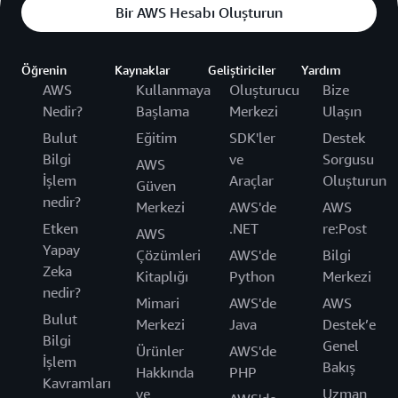
Bir AWS Hesabı Oluşturun
Öğrenin
Kaynaklar
Geliştiriciler
Yardım
AWS
Kullanmaya
Oluşturucu
Bize
Nedir?
Başlama
Merkezi
Ulaşın
Bulut
Eğitim
SDK'ler
Destek
Bilgi
ve
Sorgusu
AWS
İşlem
Araçlar
Oluşturun
Güven
nedir?
Merkezi
AWS'de
AWS
Etken
.NET
re:Post
AWS
Yapay
Çözümleri
AWS'de
Bilgi
Zeka
Kitaplığı
Python
Merkezi
nedir?
Mimari
AWS'de
AWS
Bulut
Merkezi
Java
Destek’e
Bilgi
Genel
Ürünler
AWS'de
İşlem
Bakış
Hakkında
PHP
Kavramları
ve
Uzman