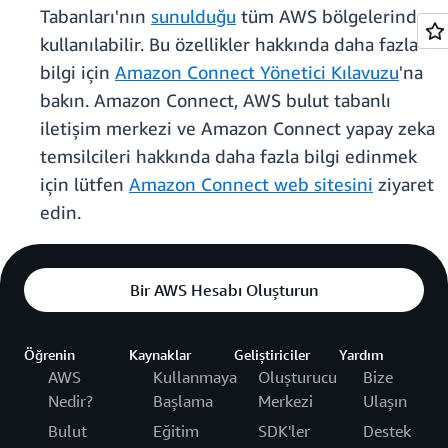
Tabanları'nın
sunulduğu
tüm AWS bölgelerinde
kullanılabilir. Bu özellikler hakkında daha fazla
bilgi için
Amazon Connect Yönetici Kılavuzu
'na
bakın. Amazon Connect, AWS bulut tabanlı
iletişim merkezi ve Amazon Connect yapay zeka
temsilcileri hakkında daha fazla bilgi edinmek
için lütfen
Amazon Connect web sitesini
ziyaret
edin.
Bir AWS Hesabı Oluşturun
Öğrenin
Kaynaklar
Geliştiriciler
Yardım
AWS
Kullanmaya
Oluşturucu
Bize
Nedir?
Başlama
Merkezi
Ulaşın
Bulut
Eğitim
SDK'ler
Destek