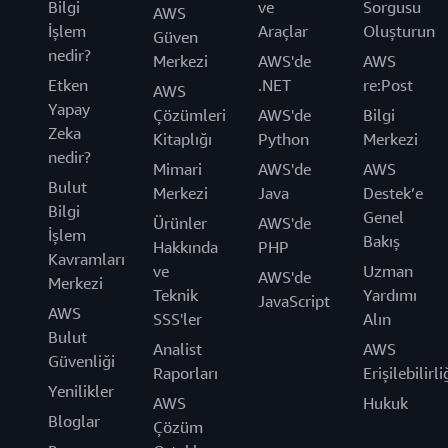
Bilgi
ve
Sorgusu
AWS
İşlem
Araçlar
Oluşturun
Güven
nedir?
Merkezi
AWS'de
AWS
Etken
.NET
re:Post
AWS
Yapay
Çözümleri
AWS'de
Bilgi
Zeka
Kitaplığı
Python
Merkezi
nedir?
Mimari
AWS'de
AWS
Bulut
Merkezi
Java
Destek’e
Bilgi
Genel
Ürünler
AWS'de
İşlem
Bakış
Hakkında
PHP
Kavramları
ve
Uzman
AWS'de
Merkezi
Teknik
Yardımı
JavaScript
AWS
SSS'ler
Alın
Bulut
Analist
AWS
Güvenliği
Raporları
Erişilebilirli
Yenilikler
AWS
Hukuk
Bloglar
Çözüm