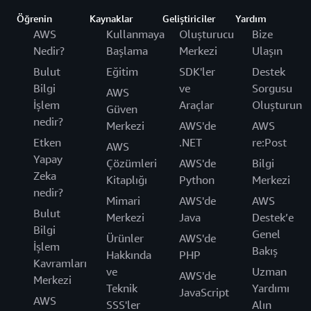
Öğrenin
Kaynaklar
Geliştiriciler
Yardım
AWS
Kullanmaya
Oluşturucu
Bize
Nedir?
Başlama
Merkezi
Ulaşın
Bulut
Eğitim
SDK'ler
Destek
Bilgi
ve
Sorgusu
AWS
İşlem
Araçlar
Oluşturun
Güven
nedir?
Merkezi
AWS'de
AWS
Etken
.NET
re:Post
AWS
Yapay
Çözümleri
AWS'de
Bilgi
Zeka
Kitaplığı
Python
Merkezi
nedir?
Mimari
AWS'de
AWS
Bulut
Merkezi
Java
Destek’e
Bilgi
Genel
Ürünler
AWS'de
İşlem
Bakış
Hakkında
PHP
Kavramları
ve
Uzman
AWS'de
Merkezi
Teknik
Yardımı
JavaScript
AWS
SSS'ler
Alın