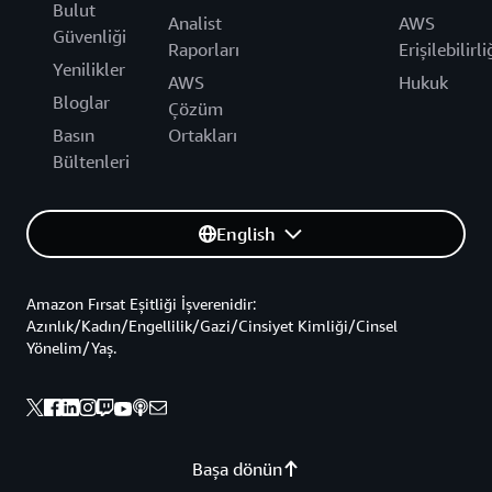
Bulut
Analist
AWS
Güvenliği
Raporları
Erişilebilirli
Yenilikler
AWS
Hukuk
Bloglar
Çözüm
Basın
Ortakları
Bültenleri
English
Amazon Fırsat Eşitliği İşverenidir:
Azınlık/Kadın/Engellilik/Gazi/Cinsiyet Kimliği/Cinsel
Yönelim/Yaş.
Başa dönün