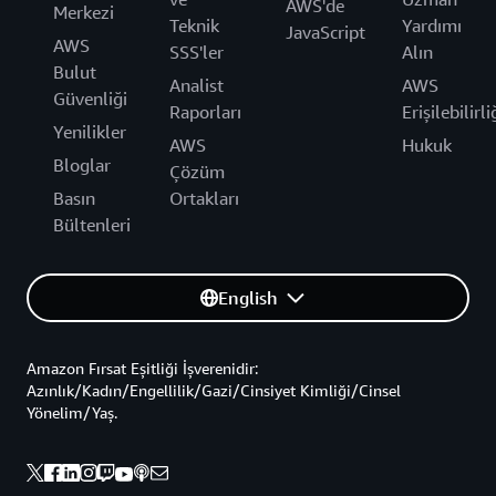
AWS'de
Merkezi
Teknik
Yardımı
JavaScript
AWS
SSS'ler
Alın
Bulut
Analist
AWS
Güvenliği
Raporları
Erişilebilirli
Yenilikler
AWS
Hukuk
Bloglar
Çözüm
Basın
Ortakları
Bültenleri
English
Amazon Fırsat Eşitliği İşverenidir:
Azınlık/Kadın/Engellilik/Gazi/Cinsiyet Kimliği/Cinsel
Yönelim/Yaş.