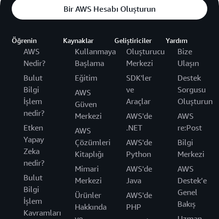
Bir AWS Hesabı Oluşturun
Öğrenin
Kaynaklar
Geliştiriciler
Yardım
AWS
Kullanmaya
Oluşturucu
Bize
Nedir?
Başlama
Merkezi
Ulaşın
Bulut
Eğitim
SDK'ler
Destek
Bilgi
ve
Sorgusu
AWS
İşlem
Araçlar
Oluşturun
Güven
nedir?
Merkezi
AWS'de
AWS
Etken
.NET
re:Post
AWS
Yapay
Çözümleri
AWS'de
Bilgi
Zeka
Kitaplığı
Python
Merkezi
nedir?
Mimari
AWS'de
AWS
Bulut
Merkezi
Java
Destek’e
Bilgi
Genel
Ürünler
AWS'de
İşlem
Bakış
Hakkında
PHP
Kavramları
ve
Uzman