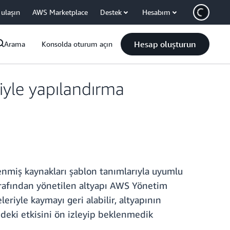
 ulaşın
AWS Marketplace
Destek
Hesabım
Hesap oluşturun
Arama
Konsolda oturum açın
iyle yapılandırma
lenmiş kaynakları şablon tanımlarıyla uyumlu
tarafından yönetilen altyapı AWS Yönetim
eriyle kaymayı geri alabilir, altyapının
ndeki etkisini ön izleyip beklenmedik