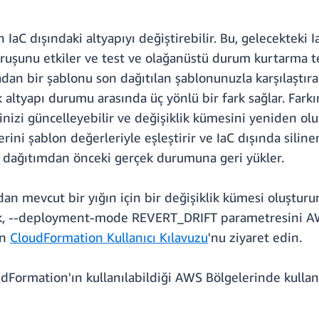
 IaC dışındaki altyapıyı değiştirebilir. Bu, gelecekteki
duruşunu etkiler ve test ve olağanüstü durum kurtarma te
dan bir şablonu son dağıtılan şablonunuzla karşılaştırab
ek altyapı durumu arasında üç yönlü bir fark sağlar. Fa
nizi güncelleyebilir ve değişiklik kümesini yeniden olu
ini şablon değerleriyle eşleştirir ve IaC dışında siline
ı dağıtımdan önceki gerçek durumuna geri yükler.
 mevcut bir yığın için bir değişiklik kümesi oluşturun 
arak, --deployment-mode REVERT_DRIFT parametresini 
in
CloudFormation Kullanıcı Kılavuzu
'nu ziyaret edin.
dFormation'ın kullanılabildiği AWS Bölgelerinde kullanı