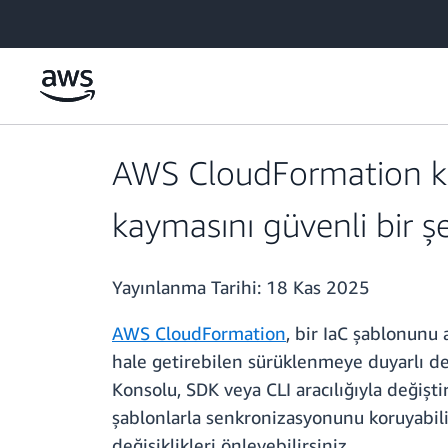
Ana İçeriğe Atla
AWS CloudFormation kay
kaymasını güvenli bir şe
Yayınlanma Tarihi:
18 Kas 2025
AWS CloudFormation
, bir IaC şablonunu
hale getirebilen sürüklenmeye duyarlı de
Konsolu, SDK veya CLI aracılığıyla değişti
şablonlarla senkronizasyonunu koruyabili
değişiklikleri önleyebilirsiniz.