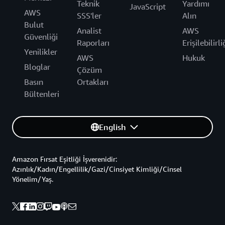
Teknik
Yardımı
JavaScript
AWS
SSS'ler
Alın
Bulut
Analist
AWS
Güvenliği
Raporları
Erişilebilirli
Yenilikler
AWS
Hukuk
Bloglar
Çözüm
Basın
Ortakları
Bültenleri
English
Amazon Fırsat Eşitliği İşverenidir:
Azınlık/Kadın/Engellilik/Gazi/Cinsiyet Kimliği/Cinsel
Yönelim/Yaş.