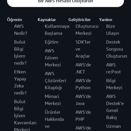
Bir AWS Hesabı Oluşturun
Öğrenin
Kaynaklar
Geliştiriciler
Yardım
AWS
Kullanmaya
Oluşturucu
Bize
Nedir?
Başlama
Merkezi
Ulaşın
Bulut
Eğitim
SDK'ler
Destek
Bilgi
ve
Sorgusu
AWS
İşlem
Araçlar
Oluşturun
Güven
nedir?
Merkezi
AWS'de
AWS
Etken
.NET
re:Post
AWS
Yapay
Çözümleri
AWS'de
Bilgi
Zeka
Kitaplığı
Python
Merkezi
nedir?
Mimari
AWS'de
AWS
Bulut
Merkezi
Java
Destek’e
Bilgi
Genel
Ürünler
AWS'de
İşlem
Bakış
Hakkında
PHP
Kavramları
ve
Uzman
AWS'de
Merkezi