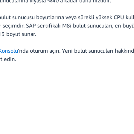
nucularına kıyasla %40'a kadar daha hızlıdır.
 bulut sunucusu boyutlarına veya sürekli yüksek CPU kul
 seçimdir. SAP sertifikalı M8i bulut sunucuları, en büy
13 boyut sunar.
Konsolu
'nda oturum açın. Yeni bulut sunucuları hakkınd
t edin.