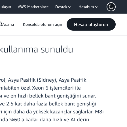
 ulaşın
AWS Marketplace
Destek
Hesabım
Hesap oluşturun
Arama
Konsolda oturum açın
kullanıma sunuldu
), Asya Pasifik (Sidney), Asya Pasifik
ılabilen özel Xeon 6 işlemcileri ile
 ve en hızlı bellek bant genişliğini sunar.
ve 2,5 kat daha fazla bellek bant genişliği
i için daha da yüksek kazançlar sağlarlar. M8i
nda %60'a kadar daha hızlı ve AI derin