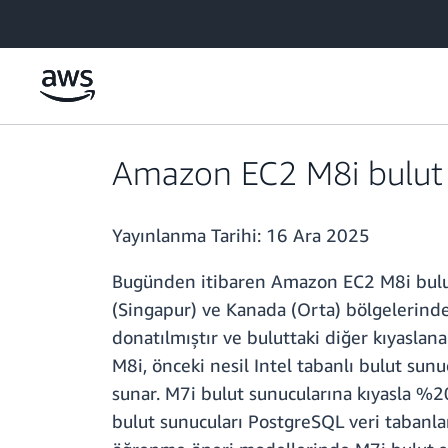
Ana İçeriğe Atla
Amazon EC2 M8i bulut 
Yayınlanma Tarihi:
16 Ara 2025
Bugünden itibaren Amazon EC2 M8i bulut su
(Singapur) ve Kanada (Orta) bölgelerinde 
donatılmıştır ve buluttaki diğer kıyaslana
M8i, önceki nesil Intel tabanlı bulut sun
sunar. M7i bulut sunucularına kıyasla %20
bulut sunucuları PostgreSQL veri tabanl