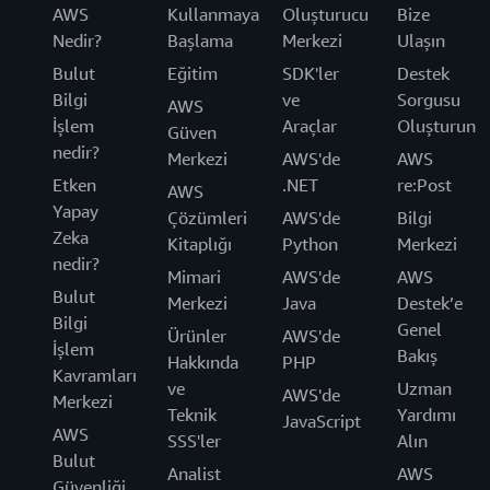
AWS
Kullanmaya
Oluşturucu
Bize
Nedir?
Başlama
Merkezi
Ulaşın
Bulut
Eğitim
SDK'ler
Destek
Bilgi
ve
Sorgusu
AWS
İşlem
Araçlar
Oluşturun
Güven
nedir?
Merkezi
AWS'de
AWS
Etken
.NET
re:Post
AWS
Yapay
Çözümleri
AWS'de
Bilgi
Zeka
Kitaplığı
Python
Merkezi
nedir?
Mimari
AWS'de
AWS
Bulut
Merkezi
Java
Destek’e
Bilgi
Genel
Ürünler
AWS'de
İşlem
Bakış
Hakkında
PHP
Kavramları
ve
Uzman
AWS'de
Merkezi
Teknik
Yardımı
JavaScript
AWS
SSS'ler
Alın
Bulut
Analist
AWS
Güvenliği