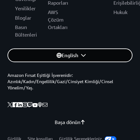
Raporları
Erişilebilirli
Yenilikler
AWS
Hukuk
Bloglar
Çözüm
Basın
Ortakları
Bültenleri
English
Amazon Fırsat Eşitliği İşverenidir:
Azınlık/Kadın/Engellilik/Gazi/Cinsiyet Kimliği/Cinsel
Yönelim/Yaş.
Başa dönün
Gizlilik
Site koşulları
Gizlilik Seçenekleriniz