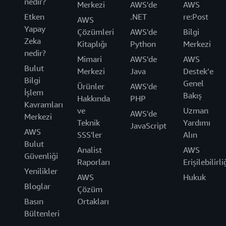
nedir?
Merkezi
AWS'de
AWS
Etken
.NET
re:Post
AWS
Yapay
Çözümleri
AWS'de
Bilgi
Zeka
Kitaplığı
Python
Merkezi
nedir?
Mimari
AWS'de
AWS
Bulut
Merkezi
Java
Destek’e
Bilgi
Genel
Ürünler
AWS'de
İşlem
Bakış
Hakkında
PHP
Kavramları
ve
Uzman
AWS'de
Merkezi
Teknik
Yardımı
JavaScript
AWS
SSS'ler
Alın
Bulut
Analist
AWS
Güvenliği
Raporları
Erişilebilirli
Yenilikler
AWS
Hukuk
Bloglar
Çözüm
Basın
Ortakları
Bültenleri