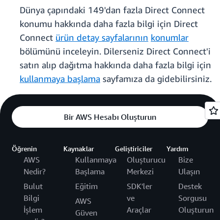
Dünya çapındaki 149'dan fazla Direct Connect
konumu hakkında daha fazla bilgi için Direct
Connect
ürün detay sayfalarının
konumlar
bölümünü inceleyin. Dilerseniz Direct Connect'i
satın alıp dağıtma hakkında daha fazla bilgi için
kullanmaya başlama
sayfamıza da gidebilirsiniz.
Bir AWS Hesabı Oluşturun
Öğrenin
Kaynaklar
Geliştiriciler
Yardım
AWS
Kullanmaya
Oluşturucu
Bize
Nedir?
Başlama
Merkezi
Ulaşın
Bulut
Eğitim
SDK'ler
Destek
Bilgi
ve
Sorgusu
AWS
İşlem
Araçlar
Oluşturun
Güven