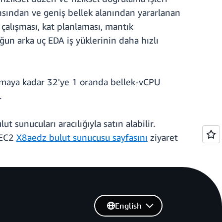
ansından ve geniş bellek alanından yararlanan
e çalışması, kat planlaması, mantık
ğun arka uç EDA iş yüklerinin daha hızlı
lamaya kadar 32'ye 1 oranda bellek-vCPU
.
 sunucuları aracılığıyla satın alabilir.
 EC2
X8aedz bulut sunucusu sayfasını
ziyaret
English