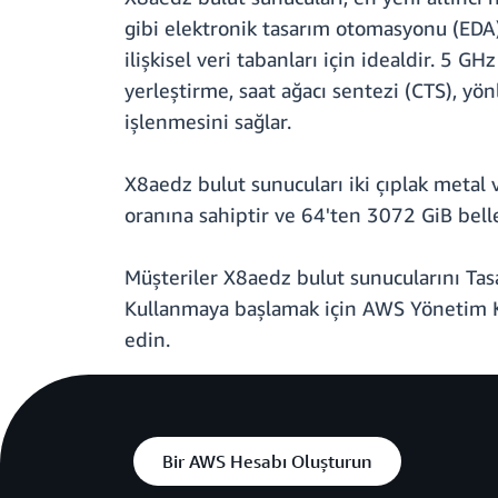
gibi elektronik tasarım otomasyonu (EDA)
ilişkisel veri tabanları için idealdir. 5 
yerleştirme, saat ağacı sentezi (CTS), yö
işlenmesini sağlar.
X8aedz bulut sunucuları iki çıplak meta
oranına sahiptir ve 64'ten 3072 GiB bell
Müşteriler X8aedz bulut sunucularını Tasar
Kullanmaya başlamak için AWS Yönetim K
edin.
Bir AWS Hesabı Oluşturun