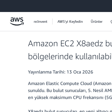
Ana İçeriğe Atla
re:Invent
AWS'yi Keşfedin
Ürünler
Amazon EC2 X8aedz bulu
bölgelerinde kullanılabil
Yayınlanma Tarihi:
13 Oca 2026
Amazon Elastic Compute Cloud (Amazon EC
sunuldu. Bu bulut sunucuları, 5. Nesil AM
en yüksek maksimum CPU frekansını (5G
X8aedz bulut sunucuları, en yeni altıncı 