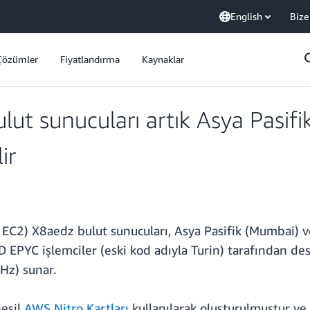
English
Bize
Çözümler
Fiyatlandırma
Kaynaklar
t sunucuları artık Asya Pasifi
ir
2) X8aedz bulut sunucuları, Asya Pasifik (Mumbai) ve 
D EPYC işlemciler (eski kod adıyla Turin) tarafından de
Hz) sunar.
nesil
AWS Nitro Kartları
kullanılarak oluşturulmuştur ve 