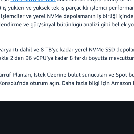
 iş yükleri ve yüksek tek iş parçacıklı işlemci perform
GHz işlemciler ve yerel NVMe depolamanın iş birliği içind
nlendirme ve güç/sinyal bütünlüğü analizi gibi bellek yo
l varyantı dahil ve 8 TB'ye kadar yerel NVMe SSD depo
ekle 2'den 96 vCPU'ya kadar 8 farklı boyutta mevcuttur
ruf Planları, İstek Üzerine bulut sunucuları ve Spot bulut
onsolu'nda oturum açın. Daha fazla bilgi için Amazon