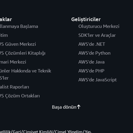
aklar
Geliştiriciler
llanmaya Başlama
Oluşturucu Merkezi
itim
SDK'ler ve Araçlar
S Güven Merkezi
AWS'de .NET
S Çözümleri Kitaplığı
AWS'de Python
mari Merkezi
AWS'de Java
ünler Hakkında ve Teknik
AWS'de PHP
S'ler
AWS'de JavaScript
alist Raporları
S Çözüm Ortakları
Başa dönün
gellilik/Gazi/Cinsiyet Kimliği/Cinsel Yönelim/Yaş.