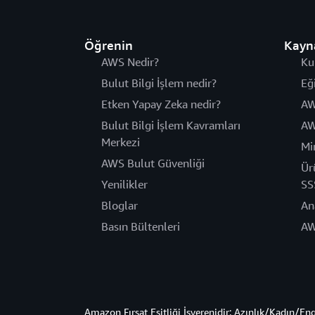
Öğrenin
Kayn
AWS Nedir?
Ku
Bulut Bilgi İşlem nedir?
Eğ
Etken Yapay Zeka nedir?
AW
Bulut Bilgi İşlem Kavramları
AW
Merkezi
Mi
AWS Bulut Güvenliği
Ür
Yenilikler
SS
Bloglar
An
Basın Bültenleri
AW
Amazon Fırsat Eşitliği İşverenidir: Azınlık/Kadın/En