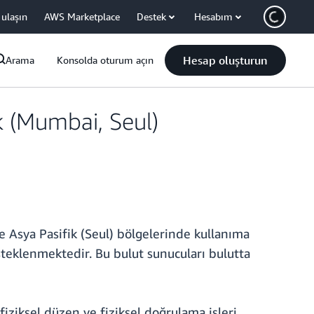
 ulaşın
AWS Marketplace
Destek
Hesabım
Hesap oluşturun
Arama
Konsolda oturum açın
k (Mumbai, Seul)
Asya Pasifik (Seul) bölgelerinde kullanıma
steklenmektedir. Bu bulut sunucuları bulutta
fiziksel düzen ve fiziksel doğrulama işleri