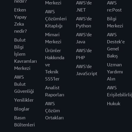
nedir?
Merkezi
AWS'de
AWS
Etken
.NET
re:Post
AWS
Yapay
Çözümleri
AWS'de
Bilgi
Zeka
Kitaplığı
Python
Merkezi
nedir?
Mimari
AWS'de
AWS
Bulut
Merkezi
Java
Destek’e
Bilgi
Genel
Ürünler
AWS'de
İşlem
Bakış
Hakkında
PHP
Kavramları
ve
Uzman
AWS'de
Merkezi
Teknik
Yardımı
JavaScript
AWS
SSS'ler
Alın
Bulut
Analist
AWS
Güvenliği
Raporları
Erişilebilirli
Yenilikler
AWS
Hukuk
Bloglar
Çözüm
Basın
Ortakları
Bültenleri