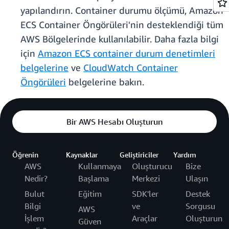
yapılandırın. Container durumu ölçümü, Amazon
ECS Container Öngörüleri'nin desteklendiği tüm
AWS Bölgelerinde kullanılabilir. Daha fazla bilgi
için
Amazon ECS container durum denetimleri
belgelerine
ve
CloudWatch Container
Öngörüleri
belgelerine bakın.
Bir AWS Hesabı Oluşturun
Öğrenin
Kaynaklar
Geliştiriciler
Yardım
AWS
Kullanmaya
Oluşturucu
Bize
Nedir?
Başlama
Merkezi
Ulaşın
Bulut
Eğitim
SDK'ler
Destek
Bilgi
ve
Sorgusu
AWS
İşlem
Araçlar
Oluşturun
Güven