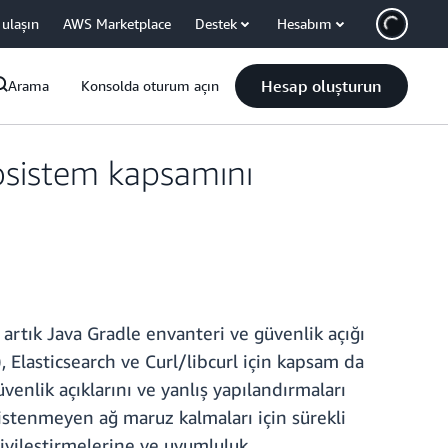
 ulaşın
AWS Marketplace
Destek
Hesabım
Hesap oluşturun
Arama
Konsolda oturum açın
kosistem kapsamını
artık Java Gradle envanteri ve güvenlik açığı
 Elasticsearch ve Curl/libcurl için kapsam da
nlik açıklarını ve yanlış yapılandırmaları
e istenmeyen ağ maruz kalmaları için sürekli
 iyileştirmelerine ve uyumluluk