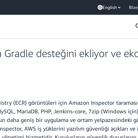
English
Bize
 Gradle desteğini ekliyor ve e
istry (ECR) görüntüleri için Amazon Inspector taraması 
MySQL, MariaDB, PHP, Jenkins-core, 7zip (Windows için),
n daha geniş bir uygulama ve ortam yelpazesindeki güve
Inspector, AWS iş yüklerini yazılım güvenliği açıkları v
ı yönetimi hizmetidir. Kuruluşların güvenlik duruşlarını