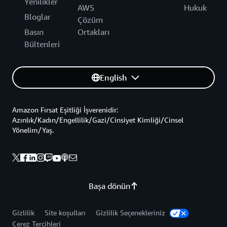
Yenilikler
AWS
Hukuk
Bloglar
Çözüm
Basın
Ortakları
Bültenleri
English
Amazon Fırsat Eşitliği İşverenidir:
Azınlık/Kadın/Engellilik/Gazi/Cinsiyet Kimliği/Cinsel
Yönelim/Yaş.
Başa dönün
Gizlilik
Site koşulları
Gizlilik Seçenekleriniz
Çerez Tercihleri