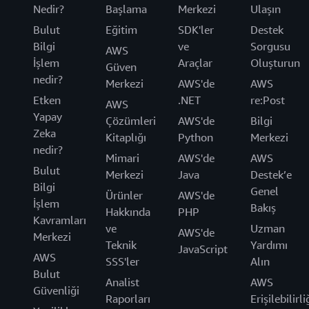
Nedir?
Başlama
Merkezi
Ulaşın
Bulut
Eğitim
SDK'ler
Destek
Bilgi
ve
Sorgusu
AWS
İşlem
Araçlar
Oluşturun
Güven
nedir?
Merkezi
AWS'de
AWS
Etken
.NET
re:Post
AWS
Yapay
Çözümleri
AWS'de
Bilgi
Zeka
Kitaplığı
Python
Merkezi
nedir?
Mimari
AWS'de
AWS
Bulut
Merkezi
Java
Destek’e
Bilgi
Genel
Ürünler
AWS'de
İşlem
Bakış
Hakkında
PHP
Kavramları
ve
Uzman
AWS'de
Merkezi
Teknik
Yardımı
JavaScript
AWS
SSS'ler
Alın
Bulut
Analist
AWS
Güvenliği
Raporları
Erişilebilirli