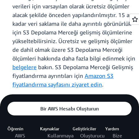
verileri için varsayılan olarak ücretsiz ölçümler
alacak şekilde önceden yapılandırılmıştır. 15 aya
kadar veri saklama ile daha ayrıntılı görünürlük
için S3 Depolama Merceği gelişmiş ölçümlerine
yükseltebilirsiniz. Ücretsiz ve gelişmiş ölçümler
de dahil olmak üzere S3 Depolama Merceği
ölçümleri hakkında daha fazla bilgi edinmek için
belgelere
bakın. S3 Depolama Merceği Gelişmiş
fiyatlandırma ayrıntıları için
Amazon S3
fiyatlandırma sayfasını ziyaret edin
.
Bir AWS Hesabı Oluşturun
Öğrenin
Kaynaklar
Geliştiriciler
Yardım
AWS
Kullanmaya
Oluşturucu
Bize